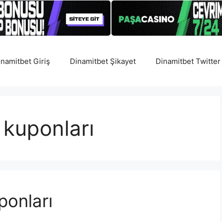
inamitbet Giriş
Dinamitbet Şikayet
Dinamitbet Twitter
 kuponları
ponları