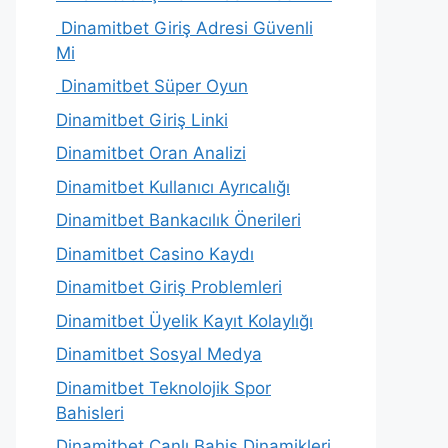
Dinamitbet Giriş Adresi Güvenli
Mi
Dinamitbet Süper Oyun
Dinamitbet Giriş Linki
Dinamitbet Oran Analizi
Dinamitbet Kullanıcı Ayrıcalığı
Dinamitbet Bankacılık Önerileri
Dinamitbet Casino Kaydı
Dinamitbet Giriş Problemleri
Dinamitbet Üyelik Kayıt Kolaylığı
Dinamitbet Sosyal Medya
Dinamitbet Teknolojik Spor
Bahisleri
Dinamitbet Canlı Bahis Dinamikleri