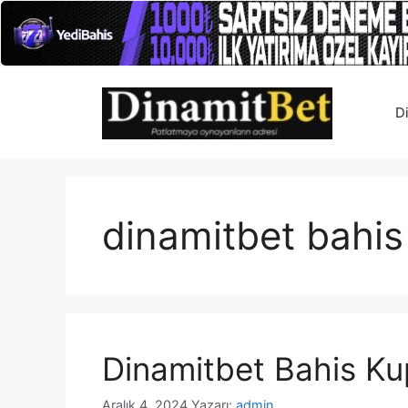
İçeriğe
atla
D
dinamitbet bahis
Dinamitbet Bahis Ku
Aralık 4, 2024
Yazarı:
admin