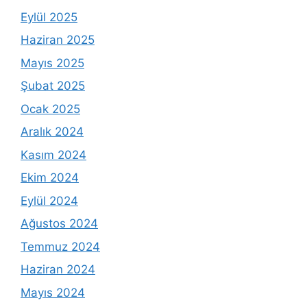
Eylül 2025
Haziran 2025
Mayıs 2025
Şubat 2025
Ocak 2025
Aralık 2024
Kasım 2024
Ekim 2024
Eylül 2024
Ağustos 2024
Temmuz 2024
Haziran 2024
Mayıs 2024