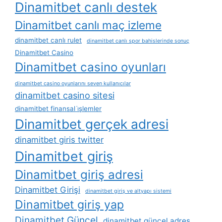
Dinamitbet canlı destek
Dinamitbet canlı maç izleme
dinamitbet canlı rulet
dinamitbet canlı spor bahislerinde sonuç
Dinamitbet Casino
Dinamitbet casino oyunları
dinamitbet casino oyunlarını seven kullanıcılar
dinamitbet casino sitesi
dinamitbet finansal i̇şlemler
Dinamitbet gerçek adresi
dinamitbet giris twitter
Dinamitbet giriş
Dinamitbet giriş adresi
Dinamitbet Girişi
dinamitbet giriş ve altyapı sistemi
Dinamitbet giriş yap
Dinamitbet Güncel
dinamitbet güncel adres