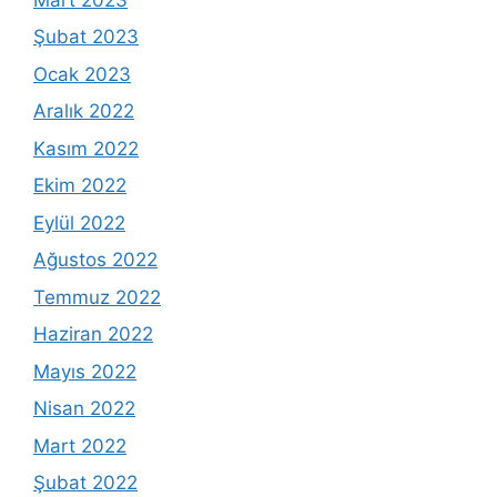
Şubat 2023
Ocak 2023
Aralık 2022
Kasım 2022
Ekim 2022
Eylül 2022
Ağustos 2022
Temmuz 2022
Haziran 2022
Mayıs 2022
Nisan 2022
Mart 2022
Şubat 2022