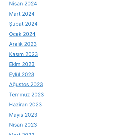
Nisan 2024
Mart 2024
Şubat 2024
Ocak 2024
Aralık 2023
Kasım 2023
Ekim 2023
Eylül 2023
Ağustos 2023
Temmuz 2023
Haziran 2023
Mayıs 2023
Nisan 2023
Mart 2023