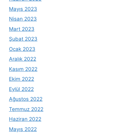
Mayıs 2023
Nisan 2023
Mart 2023
Şubat 2023
Ocak 2023
Aralık 2022
Kasım 2022
Ekim 2022
Eylül 2022
Ağustos 2022
Temmuz 2022
Haziran 2022
Mayıs 2022