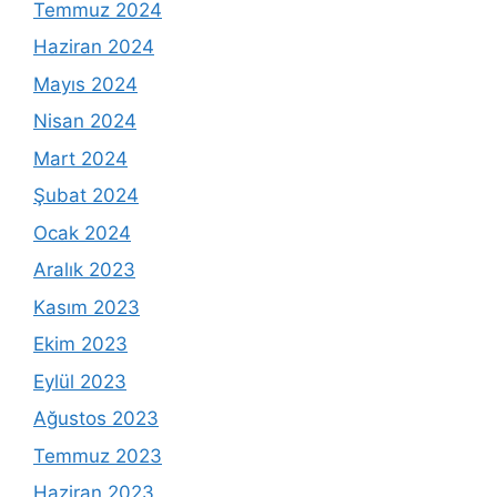
Temmuz 2024
Haziran 2024
Mayıs 2024
Nisan 2024
Mart 2024
Şubat 2024
Ocak 2024
Aralık 2023
Kasım 2023
Ekim 2023
Eylül 2023
Ağustos 2023
Temmuz 2023
Haziran 2023