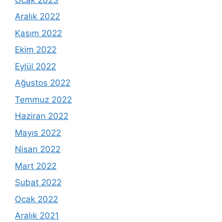
Aralık 2022
Kasım 2022
Ekim 2022
Eylül 2022
Ağustos 2022
Temmuz 2022
Haziran 2022
Mayıs 2022
Nisan 2022
Mart 2022
Şubat 2022
Ocak 2022
Aralık 2021