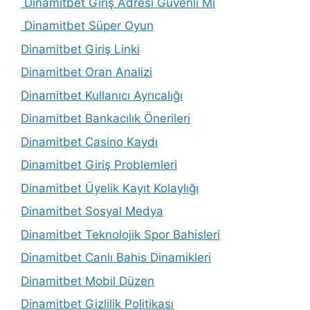
Dinamitbet Giriş Adresi Güvenli Mi
Dinamitbet Süper Oyun
Dinamitbet Giriş Linki
Dinamitbet Oran Analizi
Dinamitbet Kullanıcı Ayrıcalığı
Dinamitbet Bankacılık Önerileri
Dinamitbet Casino Kaydı
Dinamitbet Giriş Problemleri
Dinamitbet Üyelik Kayıt Kolaylığı
Dinamitbet Sosyal Medya
Dinamitbet Teknolojik Spor Bahisleri
Dinamitbet Canlı Bahis Dinamikleri
Dinamitbet Mobil Düzen
Dinamitbet Gizlilik Politikası