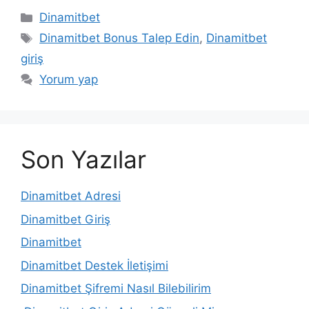
Kategoriler
Dinamitbet
Etiketler
Dinamitbet Bonus Talep Edin
,
Dinamitbet
giriş
Yorum yap
Son Yazılar
Dinamitbet Adresi
Dinamitbet Giriş
Dinamitbet
Dinamitbet Destek İletişimi
Dinamitbet Şifremi Nasıl Bilebilirim