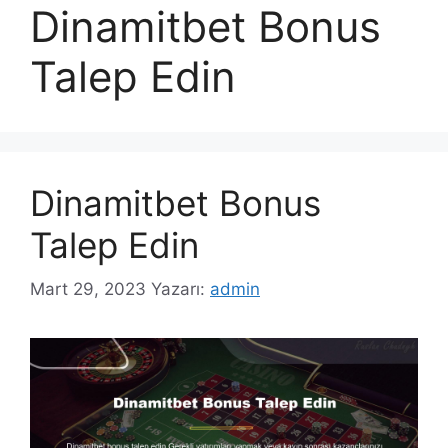
Dinamitbet Bonus
Talep Edin
Dinamitbet Bonus
Talep Edin
Mart 29, 2023
Yazarı:
admin