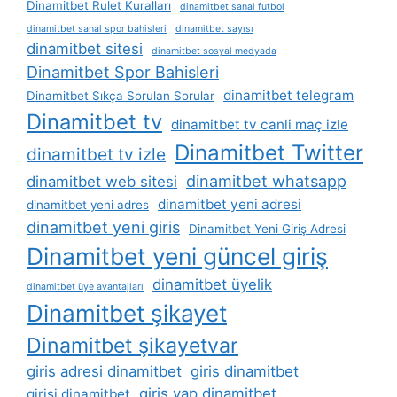
Dinamitbet Rulet Kuralları
dinamitbet sanal futbol
dinamitbet sanal spor bahisleri
dinamitbet sayısı
dinamitbet sitesi
dinamitbet sosyal medyada
Dinamitbet Spor Bahisleri
dinamitbet telegram
Dinamitbet Sıkça Sorulan Sorular
Dinamitbet tv
dinamitbet tv canli maç izle
Dinamitbet Twitter
dinamitbet tv izle
dinamitbet whatsapp
dinamitbet web sitesi
dinamitbet yeni adresi
dinamitbet yeni adres
dinamitbet yeni giris
Dinamitbet Yeni Giriş Adresi
Dinamitbet yeni güncel giriş
dinamitbet üyelik
dinamitbet üye avantajları
Dinamitbet şikayet
Dinamitbet şikayetvar
giris adresi dinamitbet
giris dinamitbet
giris yap dinamitbet
girisi dinamitbet