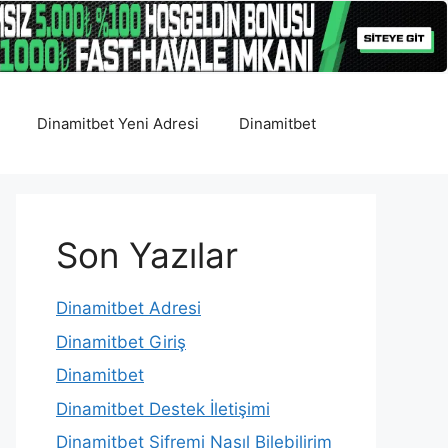
Dinamitbet Yeni Adresi
Dinamitbet
Son Yazılar
Dinamitbet Adresi
Dinamitbet Giriş
Dinamitbet
Dinamitbet Destek İletişimi
Dinamitbet Şifremi Nasıl Bilebilirim