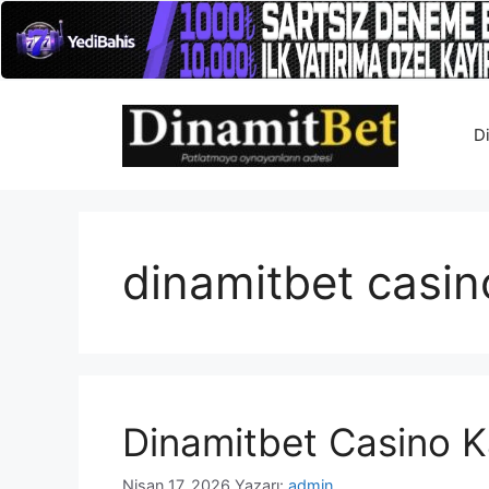
İçeriğe
atla
D
dinamitbet casin
Dinamitbet Casino K
Nisan 17, 2026
Yazarı:
admin