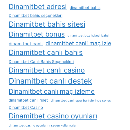
Dinamitbet adresi
dinamitbet bahis
Dinamitbet bahis seçenekleri
Dinamitbet bahis sitesi
Dinamitbet bonus
dinamitbet buz hokeyi bahsi
dinamitbet canli maç izle
dinamitbet canli
Dinamitbet canlı bahis
Dinamitbet Canlı Bahis Seçenekleri
Dinamitbet canlı casino
Dinamitbet canlı destek
Dinamitbet canlı maç izleme
dinamitbet canlı rulet
dinamitbet canlı spor bahislerinde sonuç
Dinamitbet Casino
Dinamitbet casino oyunları
dinamitbet casino oyunlarını seven kullanıcılar