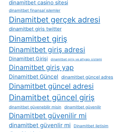
dinamitbet casino sitesi
dinamitbet finansal i̇şlemler
Dinamitbet gerçek adresi
dinamitbet giris twitter
Dinamitbet giriş
Dinamitbet giriş adresi
Dinamitbet Girişi
dinamitbet giriş ve altyapı sistemi
Dinamitbet giriş yap
Dinamitbet Güncel
dinamitbet güncel adres
Dinamitbet güncel adresi
Dinamitbet güncel giriş
dinamitbet güvenebilir misin
dinamitbet güvenilir
Dinamitbet güvenilir mi
dinamitbet güvenlir mi
Dinamitbet iletişim