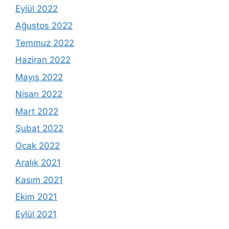
Eylül 2022
Ağustos 2022
Temmuz 2022
Haziran 2022
Mayıs 2022
Nisan 2022
Mart 2022
Şubat 2022
Ocak 2022
Aralık 2021
Kasım 2021
Ekim 2021
Eylül 2021