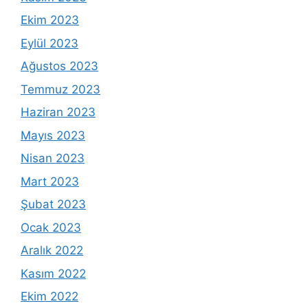
Ekim 2023
Eylül 2023
Ağustos 2023
Temmuz 2023
Haziran 2023
Mayıs 2023
Nisan 2023
Mart 2023
Şubat 2023
Ocak 2023
Aralık 2022
Kasım 2022
Ekim 2022