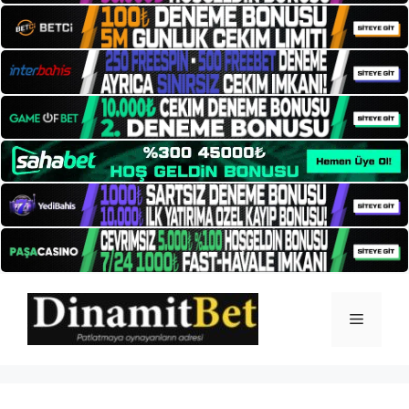
İçeriğe
atla
Menü