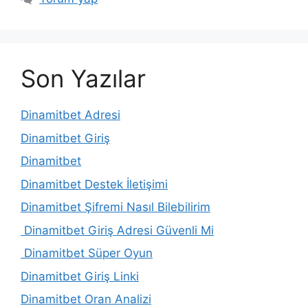
Son Yazılar
Dinamitbet Adresi
Dinamitbet Giriş
Dinamitbet
Dinamitbet Destek İletişimi
Dinamitbet Şifremi Nasıl Bilebilirim
Dinamitbet Giriş Adresi Güvenli Mi
Dinamitbet Süper Oyun
Dinamitbet Giriş Linki
Dinamitbet Oran Analizi