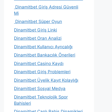
Dinamitbet Giriş Adresi Güvenli
Mi
Dinamitbet Süper Oyun
Dinamitbet Giriş Linki
Dinamitbet Oran Analizi
Dinamitbet Kullanıcı Ayrıcalığı
Dinamitbet Bankacılık Önerileri
Dinamitbet Casino Kaydı
Dinamitbet Giriş Problemleri
Dinamitbet Üyelik Kayıt Kolaylığı
Dinamitbet Sosyal Medya
Dinamitbet Teknolojik Spor
Bahisleri
Dinamitbet Canlı Bahis Dinamikleri