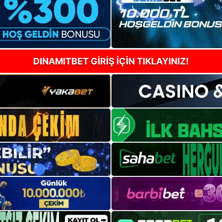
DINAMITBET GİRİŞ İÇİN TIKLAYINIZ!