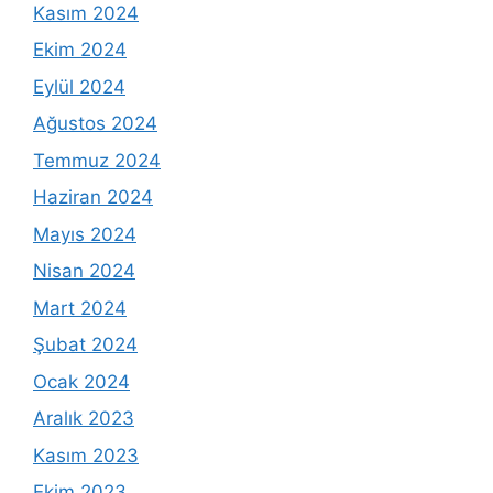
Kasım 2024
Ekim 2024
Eylül 2024
Ağustos 2024
Temmuz 2024
Haziran 2024
Mayıs 2024
Nisan 2024
Mart 2024
Şubat 2024
Ocak 2024
Aralık 2023
Kasım 2023
Ekim 2023