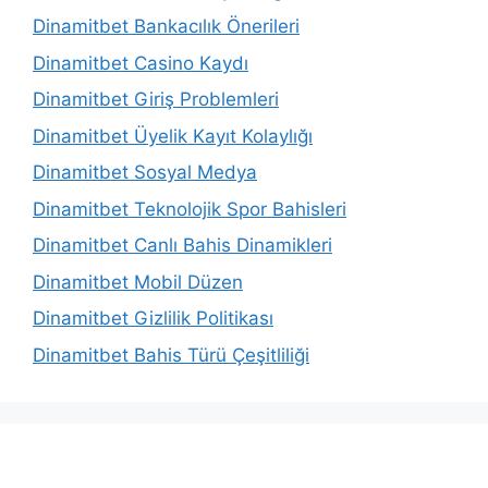
Dinamitbet Bankacılık Önerileri
Dinamitbet Casino Kaydı
Dinamitbet Giriş Problemleri
Dinamitbet Üyelik Kayıt Kolaylığı
Dinamitbet Sosyal Medya
Dinamitbet Teknolojik Spor Bahisleri
Dinamitbet Canlı Bahis Dinamikleri
Dinamitbet Mobil Düzen
Dinamitbet Gizlilik Politikası
Dinamitbet Bahis Türü Çeşitliliği