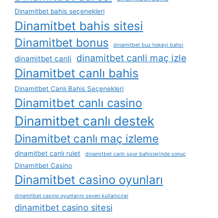
Dinamitbet bahis seçenekleri
Dinamitbet bahis sitesi
Dinamitbet bonus
dinamitbet buz hokeyi bahsi
dinamitbet canli maç izle
dinamitbet canli
Dinamitbet canlı bahis
Dinamitbet Canlı Bahis Seçenekleri
Dinamitbet canlı casino
Dinamitbet canlı destek
Dinamitbet canlı maç izleme
dinamitbet canlı rulet
dinamitbet canlı spor bahislerinde sonuç
Dinamitbet Casino
Dinamitbet casino oyunları
dinamitbet casino oyunlarını seven kullanıcılar
dinamitbet casino sitesi