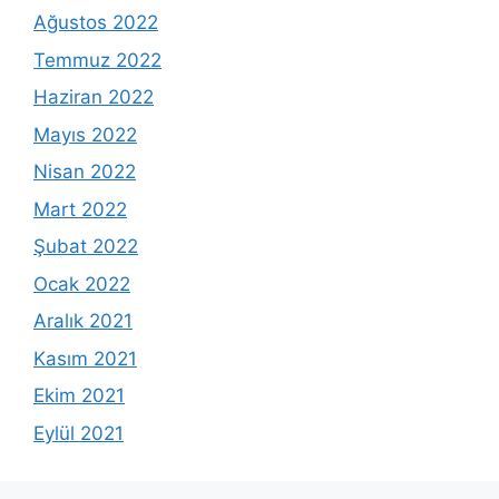
Ağustos 2022
Temmuz 2022
Haziran 2022
Mayıs 2022
Nisan 2022
Mart 2022
Şubat 2022
Ocak 2022
Aralık 2021
Kasım 2021
Ekim 2021
Eylül 2021