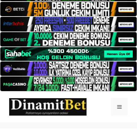
İçeriğe
atla
Menü