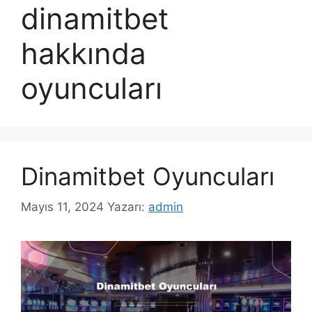
dinamitbet
hakkında
oyuncuları
Dinamitbet Oyuncuları
Mayıs 11, 2024
Yazarı:
admin