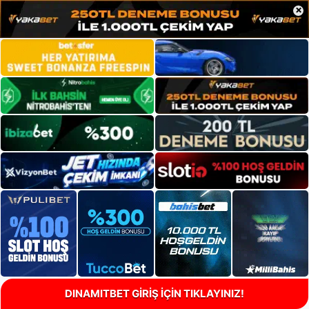
×
DINAMITBET GİRİŞ İÇİN TIKLAYINIZ!