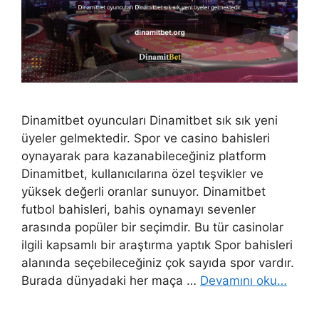
Dinamitbet oyuncuları Dinamitbet sık sık yeni
üyeler gelmektedir. Spor ve casino bahisleri
oynayarak para kazanabileceğiniz platform
Dinamitbet, kullanıcılarına özel teşvikler ve
yüksek değerli oranlar sunuyor. Dinamitbet
futbol bahisleri, bahis oynamayı sevenler
arasında popüler bir seçimdir. Bu tür casinolar
ilgili kapsamlı bir araştırma yaptık Spor bahisleri
alanında seçebileceğiniz çok sayıda spor vardır.
Burada dünyadaki her maça …
Devamını oku…