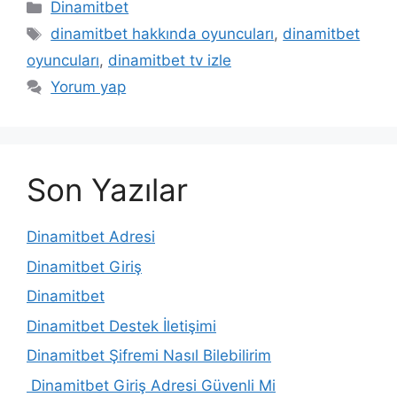
Kategoriler
Dinamitbet
Etiketler
dinamitbet hakkında oyuncuları
,
dinamitbet
oyuncuları
,
dinamitbet tv izle
Yorum yap
Son Yazılar
Dinamitbet Adresi
Dinamitbet Giriş
Dinamitbet
Dinamitbet Destek İletişimi
Dinamitbet Şifremi Nasıl Bilebilirim
Dinamitbet Giriş Adresi Güvenli Mi