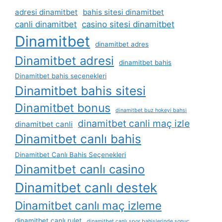
adresi dinamitbet
bahis sitesi dinamitbet
canli dinamitbet
casino sitesi dinamitbet
Dinamitbet
dinamitbet adres
Dinamitbet adresi
dinamitbet bahis
Dinamitbet bahis seçenekleri
Dinamitbet bahis sitesi
Dinamitbet bonus
dinamitbet buz hokeyi bahsi
dinamitbet canli maç izle
dinamitbet canli
Dinamitbet canlı bahis
Dinamitbet Canlı Bahis Seçenekleri
Dinamitbet canlı casino
Dinamitbet canlı destek
Dinamitbet canlı maç izleme
dinamitbet canlı rulet
dinamitbet canlı spor bahislerinde sonuç