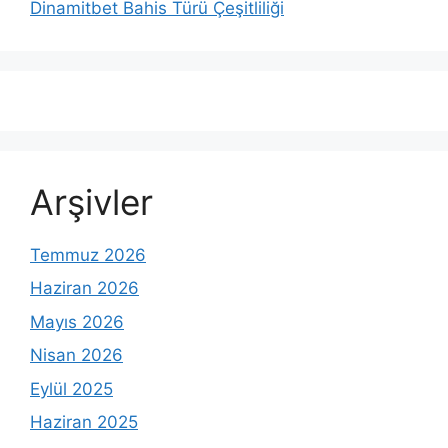
Dinamitbet Bahis Türü Çeşitliliği
Arşivler
Temmuz 2026
Haziran 2026
Mayıs 2026
Nisan 2026
Eylül 2025
Haziran 2025