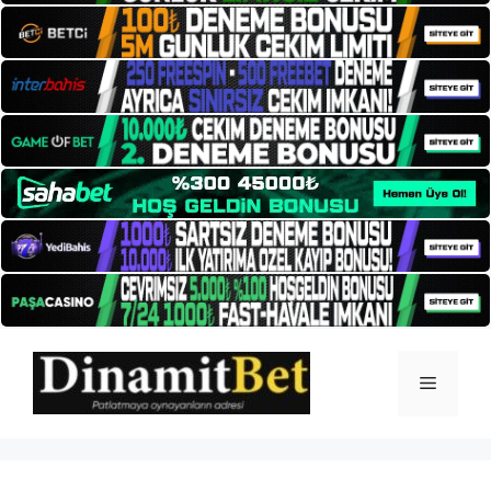
İçeriğe
atla
Menü