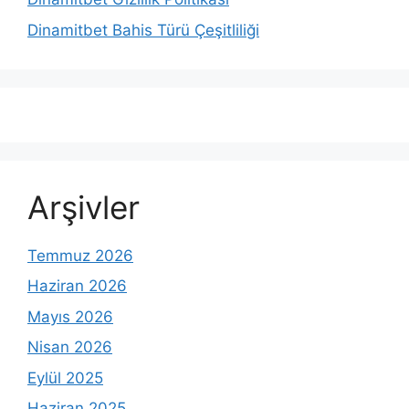
Dinamitbet Bahis Türü Çeşitliliği
Arşivler
Temmuz 2026
Haziran 2026
Mayıs 2026
Nisan 2026
Eylül 2025
Haziran 2025