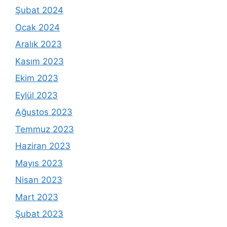
Şubat 2024
Ocak 2024
Aralık 2023
Kasım 2023
Ekim 2023
Eylül 2023
Ağustos 2023
Temmuz 2023
Haziran 2023
Mayıs 2023
Nisan 2023
Mart 2023
Şubat 2023