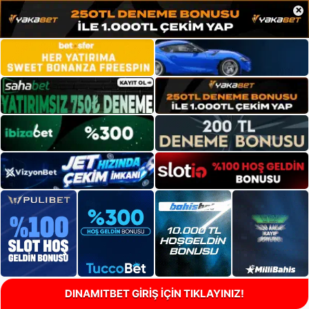
×
DINAMITBET GİRİŞ İÇİN TIKLAYINIZ!