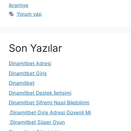
ikramiye
Yorum yap
Son Yazılar
Dinamitbet Adresi
Dinamitbet Giriş
Dinamitbet
Dinamitbet Destek İletişimi
Dinamitbet Şifremi Nasıl Bilebilirim
Dinamitbet Giriş Adresi Güvenli Mi
Dinamitbet Süper Oyun