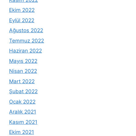
Ekim 2022
Eylül 2022
Ağustos 2022
Temmuz 2022
Haziran 2022
Mayıs 2022
Nisan 2022
Mart 2022
Şubat 2022
Ocak 2022
Aralık 2021
Kasım 2021
Ekim 2021