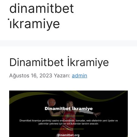
dinamitbet
i̇kramiye
Dinamitbet İkramiye
Ağustos 16, 2023
Yazarı:
admin