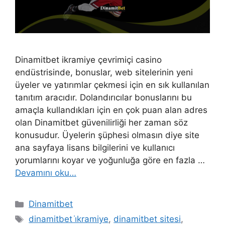
Dinamitbet ikramiye çevrimiçi casino
endüstrisinde, bonuslar, web sitelerinin yeni
üyeler ve yatırımlar çekmesi için en sık kullanılan
tanıtım aracıdır. Dolandırıcılar bonuslarını bu
amaçla kullandıkları için en çok puan alan adres
olan Dinamitbet güvenilirliği her zaman söz
konusudur. Üyelerin şüphesi olmasın diye site
ana sayfaya lisans bilgilerini ve kullanıcı
yorumlarını koyar ve yoğunluğa göre en fazla …
Devamını oku…
Kategoriler
Dinamitbet
Etiketler
dinamitbet i̇kramiye
,
dinamitbet sitesi
,