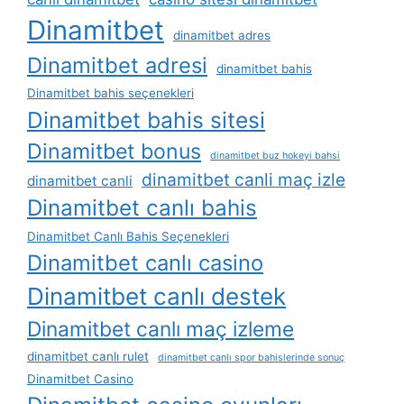
Dinamitbet
dinamitbet adres
Dinamitbet adresi
dinamitbet bahis
Dinamitbet bahis seçenekleri
Dinamitbet bahis sitesi
Dinamitbet bonus
dinamitbet buz hokeyi bahsi
dinamitbet canli maç izle
dinamitbet canli
Dinamitbet canlı bahis
Dinamitbet Canlı Bahis Seçenekleri
Dinamitbet canlı casino
Dinamitbet canlı destek
Dinamitbet canlı maç izleme
dinamitbet canlı rulet
dinamitbet canlı spor bahislerinde sonuç
Dinamitbet Casino