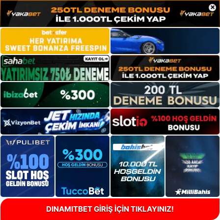
×
DINAMITBET GİRİŞ İÇİN TIKLAYINIZ!