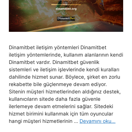
Dinamitbet iletişim yöntemleri Dinamitbet
iletişim yöntemlerinde, kullanım alanlarının kendi
Dinamitbet vardır. Dinamitbet güvenlik
sistemleri ve iletişim işlevlerinde kendi kuralları
dahilinde hizmet sunar. Böylece, şirket en zorlu
rekabette bile güçlenmeye devam ediyor.
Sitenin müşteri hizmetlerinden aldığınız destek,
kullanıcıların sitede daha fazla güvenle
ilerlemeye devam etmelerini sağlar. Sitedeki
hizmet birimini kullanmak için tüm oyuncular
hangi müşteri hizmetlerinin …
Devamını oku…