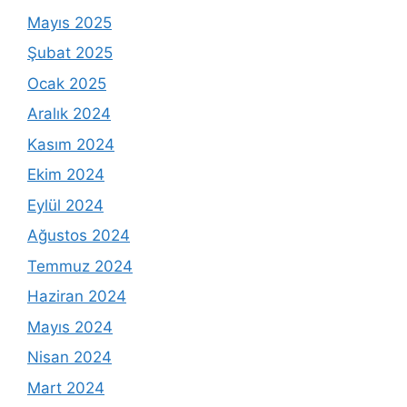
Mayıs 2025
Şubat 2025
Ocak 2025
Aralık 2024
Kasım 2024
Ekim 2024
Eylül 2024
Ağustos 2024
Temmuz 2024
Haziran 2024
Mayıs 2024
Nisan 2024
Mart 2024