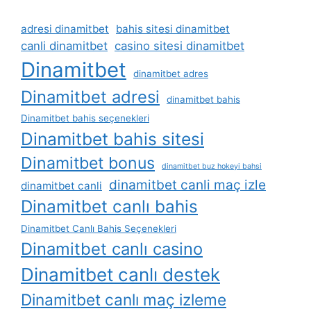
adresi dinamitbet
bahis sitesi dinamitbet
canli dinamitbet
casino sitesi dinamitbet
Dinamitbet
dinamitbet adres
Dinamitbet adresi
dinamitbet bahis
Dinamitbet bahis seçenekleri
Dinamitbet bahis sitesi
Dinamitbet bonus
dinamitbet buz hokeyi bahsi
dinamitbet canli maç izle
dinamitbet canli
Dinamitbet canlı bahis
Dinamitbet Canlı Bahis Seçenekleri
Dinamitbet canlı casino
Dinamitbet canlı destek
Dinamitbet canlı maç izleme