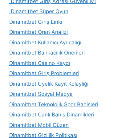
Dinamitbet Giriş Adresi Güvenli Mi
Dinamitbet Süper Oyun
Dinamitbet Giriş Linki
Dinamitbet Oran Analizi
Dinamitbet Kullanıcı Ayrıcalığı
Dinamitbet Bankacılık Önerileri
Dinamitbet Casino Kaydı
Dinamitbet Giriş Problemleri
Dinamitbet Üyelik Kayıt Kolaylığı
Dinamitbet Sosyal Medya
Dinamitbet Teknolojik Spor Bahisleri
Dinamitbet Canlı Bahis Dinamikleri
Dinamitbet Mobil Düzen
Dinamitbet Gizlilik Politikası