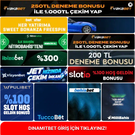
×
DINAMITBET GİRİŞ İÇİN TIKLAYINIZ!