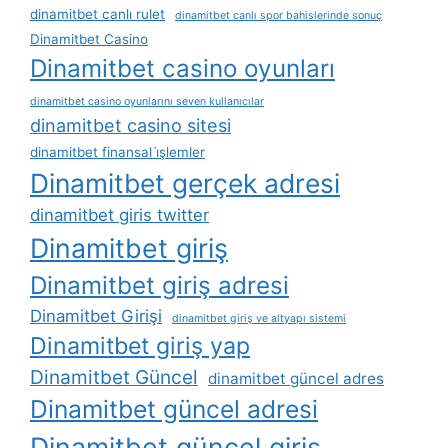
dinamitbet canlı rulet
dinamitbet canlı spor bahislerinde sonuç
Dinamitbet Casino
Dinamitbet casino oyunları
dinamitbet casino oyunlarını seven kullanıcılar
dinamitbet casino sitesi
dinamitbet finansal i̇şlemler
Dinamitbet gerçek adresi
dinamitbet giris twitter
Dinamitbet giriş
Dinamitbet giriş adresi
Dinamitbet Girişi
dinamitbet giriş ve altyapı sistemi
Dinamitbet giriş yap
Dinamitbet Güncel
dinamitbet güncel adres
Dinamitbet güncel adresi
Dinamitbet güncel giriş