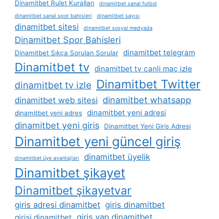
Dinamitbet Rulet Kuralları
dinamitbet sanal futbol
dinamitbet sanal spor bahisleri
dinamitbet sayısı
dinamitbet sitesi
dinamitbet sosyal medyada
Dinamitbet Spor Bahisleri
dinamitbet telegram
Dinamitbet Sıkça Sorulan Sorular
Dinamitbet tv
dinamitbet tv canli maç izle
Dinamitbet Twitter
dinamitbet tv izle
dinamitbet whatsapp
dinamitbet web sitesi
dinamitbet yeni adresi
dinamitbet yeni adres
dinamitbet yeni giris
Dinamitbet Yeni Giriş Adresi
Dinamitbet yeni güncel giriş
dinamitbet üyelik
dinamitbet üye avantajları
Dinamitbet şikayet
Dinamitbet şikayetvar
giris adresi dinamitbet
giris dinamitbet
giris yap dinamitbet
girisi dinamitbet