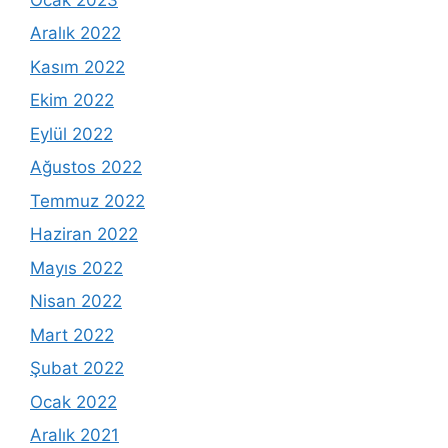
Aralık 2022
Kasım 2022
Ekim 2022
Eylül 2022
Ağustos 2022
Temmuz 2022
Haziran 2022
Mayıs 2022
Nisan 2022
Mart 2022
Şubat 2022
Ocak 2022
Aralık 2021