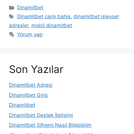
Kategoriler
Dinamitbet
Etiketler
Dinamitbet canlı bahis
,
dinamitbet i̇şlevsel
adresler
,
mobil dinamitbet
Yorum yap
Son Yazılar
Dinamitbet Adresi
Dinamitbet Giriş
Dinamitbet
Dinamitbet Destek İletişimi
Dinamitbet Şifremi Nasıl Bilebilirim