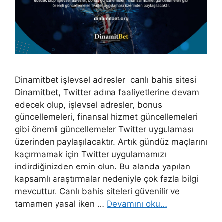
Dinamitbet işlevsel adresler canlı bahis sitesi
Dinamitbet, Twitter adına faaliyetlerine devam
edecek olup, işlevsel adresler, bonus
güncellemeleri, finansal hizmet güncellemeleri
gibi önemli güncellemeler Twitter uygulaması
üzerinden paylaşılacaktır. Artık gündüz maçlarını
kaçırmamak için Twitter uygulamamızı
indirdiğinizden emin olun. Bu alanda yapılan
kapsamlı araştırmalar nedeniyle çok fazla bilgi
mevcuttur. Canlı bahis siteleri güvenilir ve
tamamen yasal iken …
Devamını oku…