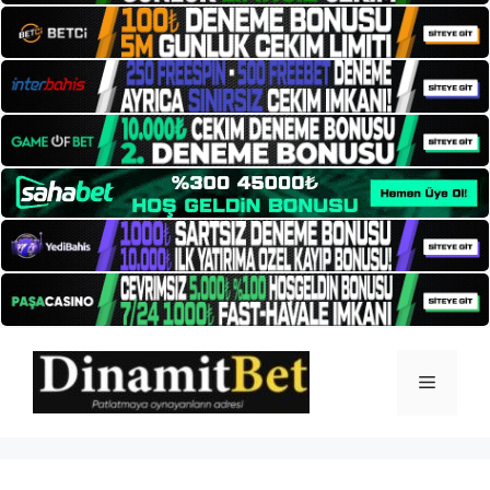
İçeriğe
atla
Menü