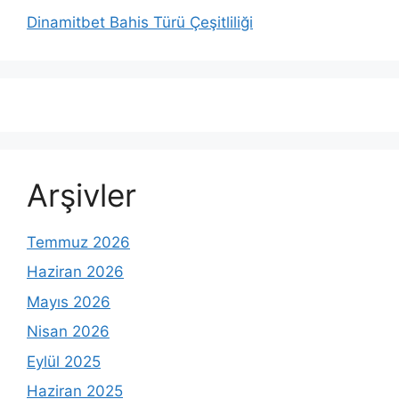
Dinamitbet Bahis Türü Çeşitliliği
Arşivler
Temmuz 2026
Haziran 2026
Mayıs 2026
Nisan 2026
Eylül 2025
Haziran 2025