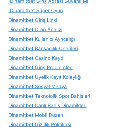
Dinamitbet Giriş Adresi Güvenli Mi
Dinamitbet Süper Oyun
Dinamitbet Giriş Linki
Dinamitbet Oran Analizi
Dinamitbet Kullanıcı Ayrıcalığı
Dinamitbet Bankacılık Önerileri
Dinamitbet Casino Kaydı
Dinamitbet Giriş Problemleri
Dinamitbet Üyelik Kayıt Kolaylığı
Dinamitbet Sosyal Medya
Dinamitbet Teknolojik Spor Bahisleri
Dinamitbet Canlı Bahis Dinamikleri
Dinamitbet Mobil Düzen
Dinamitbet Gizlilik Politikası