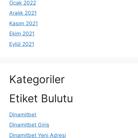
Ocak 2022
Aralık 2021
Kasım 2021
Ekim 2021
Eylül 2021
Kategoriler
Etiket Bulutu
Dinamitbet
Dinamitbet Giriş
Dinamitbet Yeni Adresi