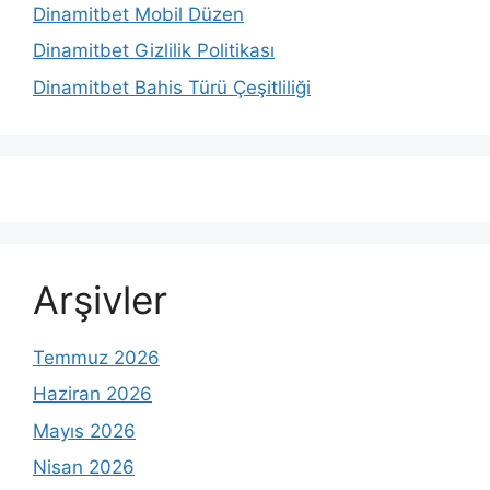
Dinamitbet Mobil Düzen
Dinamitbet Gizlilik Politikası
Dinamitbet Bahis Türü Çeşitliliği
Arşivler
Temmuz 2026
Haziran 2026
Mayıs 2026
Nisan 2026