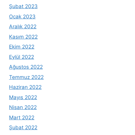
Şubat 2023
Ocak 2023
Aralık 2022
Kasım 2022
Ekim 2022
Eylül 2022
Ağustos 2022
Temmuz 2022
Haziran 2022
Mayıs 2022
Nisan 2022
Mart 2022
Şubat 2022