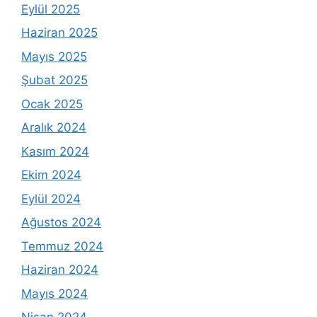
Eylül 2025
Haziran 2025
Mayıs 2025
Şubat 2025
Ocak 2025
Aralık 2024
Kasım 2024
Ekim 2024
Eylül 2024
Ağustos 2024
Temmuz 2024
Haziran 2024
Mayıs 2024