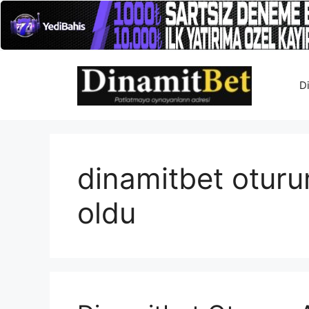
İçeriğe
atla
D
dinamitbet otur
oldu