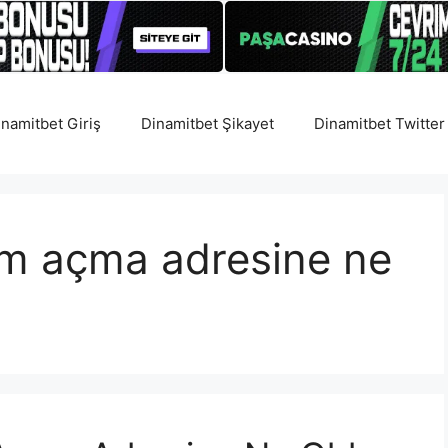
inamitbet Giriş
Dinamitbet Şikayet
Dinamitbet Twitter
um açma adresine ne