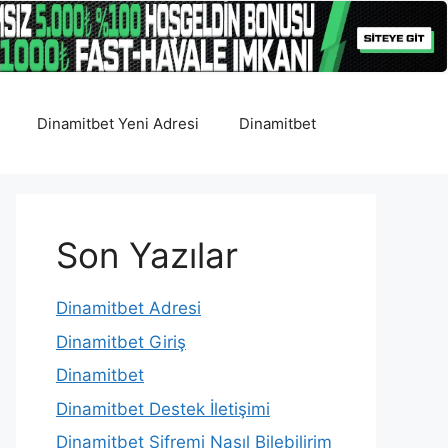
Dinamitbet Yeni Adresi
Dinamitbet
Son Yazılar
Dinamitbet Adresi
Dinamitbet Giriş
Dinamitbet
Dinamitbet Destek İletişimi
Dinamitbet Şifremi Nasıl Bilebilirim