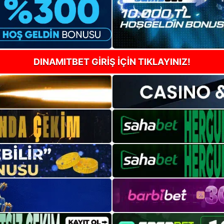
DINAMITBET GİRİŞ İÇİN TIKLAYINIZ!