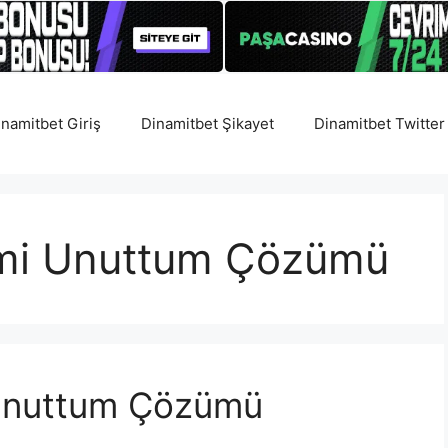
inamitbet Giriş
Dinamitbet Şikayet
Dinamitbet Twitter
emi Unuttum Çözümü
 Unuttum Çözümü