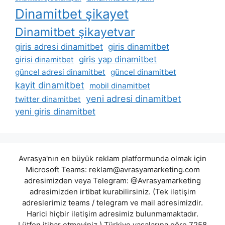
Dinamitbet şikayet
Dinamitbet şikayetvar
giris adresi dinamitbet
giris dinamitbet
giris yap dinamitbet
girisi dinamitbet
güncel adresi dinamitbet
güncel dinamitbet
kayit dinamitbet
mobil dinamitbet
yeni adresi dinamitbet
twitter dinamitbet
yeni giris dinamitbet
Avrasya'nın en büyük reklam platformunda olmak için
Microsoft Teams:
reklam@avrasyamarketing.com
adresimizden veya Telegram: @Avrasyamarketing
adresimizden irtibat kurabilirsiniz. (Tek iletişim
adreslerimiz teams / telegram ve mail adresimizdir.
Harici hiçbir iletişim adresimiz bulunmamaktadır.
Lütfen itibar etmeyiniz.) Türkiye yasalarına göre 7258