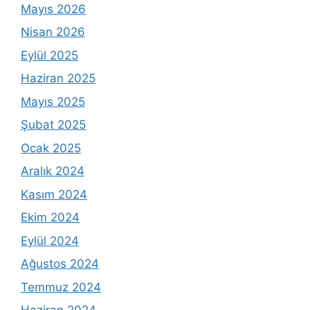
Mayıs 2026
Nisan 2026
Eylül 2025
Haziran 2025
Mayıs 2025
Şubat 2025
Ocak 2025
Aralık 2024
Kasım 2024
Ekim 2024
Eylül 2024
Ağustos 2024
Temmuz 2024