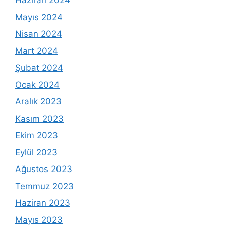
Haziran 2024
Mayıs 2024
Nisan 2024
Mart 2024
Şubat 2024
Ocak 2024
Aralık 2023
Kasım 2023
Ekim 2023
Eylül 2023
Ağustos 2023
Temmuz 2023
Haziran 2023
Mayıs 2023