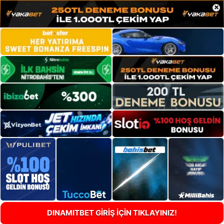
×
DINAMITBET GİRİŞ İÇİN TIKLAYINIZ!