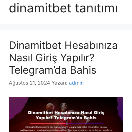
dinamitbet tanıtımı
Dinamitbet Hesabınıza
Nasıl Giriş Yapılır?
Telegram’da Bahis
Ağustos 21, 2024
Yazarı:
admin