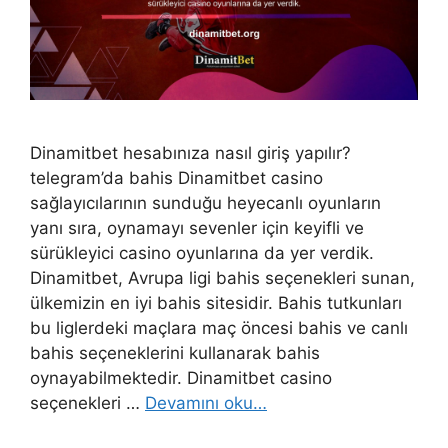
Dinamitbet hesabınıza nasıl giriş yapılır?
telegram’da bahis Dinamitbet casino
sağlayıcılarının sunduğu heyecanlı oyunların
yanı sıra, oynamayı sevenler için keyifli ve
sürükleyici casino oyunlarına da yer verdik.
Dinamitbet, Avrupa ligi bahis seçenekleri sunan,
ülkemizin en iyi bahis sitesidir. Bahis tutkunları
bu liglerdeki maçlara maç öncesi bahis ve canlı
bahis seçeneklerini kullanarak bahis
oynayabilmektedir. Dinamitbet casino
seçenekleri …
Devamını oku…