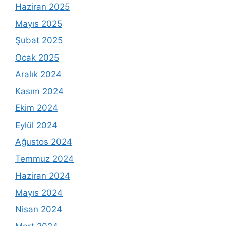
Haziran 2025
Mayıs 2025
Şubat 2025
Ocak 2025
Aralık 2024
Kasım 2024
Ekim 2024
Eylül 2024
Ağustos 2024
Temmuz 2024
Haziran 2024
Mayıs 2024
Nisan 2024