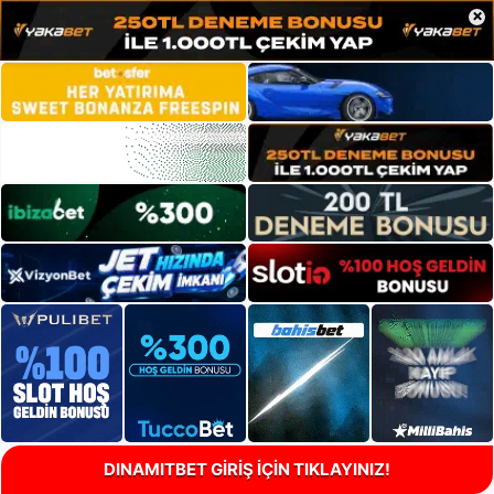
×
DINAMITBET GİRİŞ İÇİN TIKLAYINIZ!