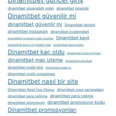
dinamitbet güvenebilir misin
dinamitbet güvenilir
Dinamitbet güvenilir mi
dinamitbet güvenlir mi
Dinamitbet iletişim
dinamitbet instagram
dinamitbet i̇ncelemeleri
Dinamitbet kayıt
dinamitbet i̇nsanların şans oyunları
dinamitbet kayıt i̇çin gerekli olan
dinamitbet kayıt süreci
Dinamitbet kaç oldu
dinamitbet lisans bilgileri
dinamitbet maç izleme
dinamitbet mevduat
dinamitbet mobil giriş
dinamitbet mobil tv
dinamitbet mobil uygulaması
Dinamitbet nasıl bir site
Dinamitbet Nasıl Üye Olunur
dinamitbet oyun seçenekleri
dinamitbet para çekme
dinamitbet para yatirma
dinamitbet promosyon kodu
dinamitbet promosyon
Dinamitbet promosyonları