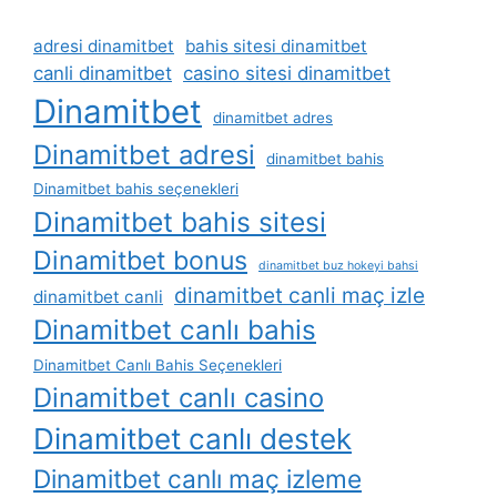
adresi dinamitbet
bahis sitesi dinamitbet
canli dinamitbet
casino sitesi dinamitbet
Dinamitbet
dinamitbet adres
Dinamitbet adresi
dinamitbet bahis
Dinamitbet bahis seçenekleri
Dinamitbet bahis sitesi
Dinamitbet bonus
dinamitbet buz hokeyi bahsi
dinamitbet canli maç izle
dinamitbet canli
Dinamitbet canlı bahis
Dinamitbet Canlı Bahis Seçenekleri
Dinamitbet canlı casino
Dinamitbet canlı destek
Dinamitbet canlı maç izleme