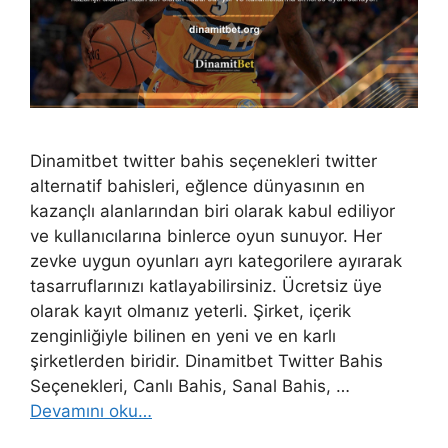
Dinamitbet twitter bahis seçenekleri twitter
alternatif bahisleri, eğlence dünyasının en
kazançlı alanlarından biri olarak kabul ediliyor
ve kullanıcılarına binlerce oyun sunuyor. Her
zevke uygun oyunları ayrı kategorilere ayırarak
tasarruflarınızı katlayabilirsiniz. Ücretsiz üye
olarak kayıt olmanız yeterli. Şirket, içerik
zenginliğiyle bilinen en yeni ve en karlı
şirketlerden biridir. Dinamitbet Twitter Bahis
Seçenekleri, Canlı Bahis, Sanal Bahis, …
Devamını oku…