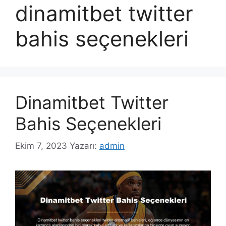
dinamitbet twitter
bahis seçenekleri
Dinamitbet Twitter
Bahis Seçenekleri
Ekim 7, 2023
Yazarı:
admin