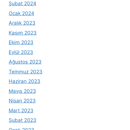
Şubat 2024
Ocak 2024
Aralık 2023
Kasım 2023
Ekim 2023
Eylül 2023
Ağustos 2023
Temmuz 2023
Haziran 2023
Mayıs 2023
Nisan 2023
Mart 2023
Şubat 2023
Ocak 2023