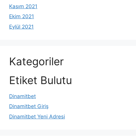
Kasım 2021
Ekim 2021
Eylül 2021
Kategoriler
Etiket Bulutu
Dinamitbet
Dinamitbet Giriş
Dinamitbet Yeni Adresi