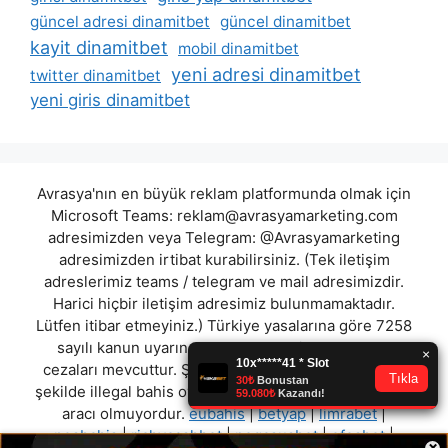
güncel adresi dinamitbet
güncel dinamitbet
kayit dinamitbet
mobil dinamitbet
yeni adresi dinamitbet
twitter dinamitbet
yeni giris dinamitbet
Avrasya'nın en büyük reklam platformunda olmak için
Microsoft Teams:
reklam@avrasyamarketing.com
adresimizden veya Telegram: @Avrasyamarketing
adresimizden irtibat kurabilirsiniz. (Tek iletişim
adreslerimiz teams / telegram ve mail adresimizdir.
Harici hiçbir iletişim adresimiz bulunmamaktadır.
Lütfen itibar etmeyiniz.) Türkiye yasalarına göre 7258
sayılı kanun uyarınca yasa dışı bahis oynamanın
cezaları mevcuttur. Şu an bulunduğunuz site hiç bir
şekilde illegal bahis oyunları oynatmıyor ve oynamaya
aracı olmuyordur.
eubahis
|
betyap
|
limrabet
|
nosbahis
|
richycashbet
|
pegasusbet
|
efesbet
|
×