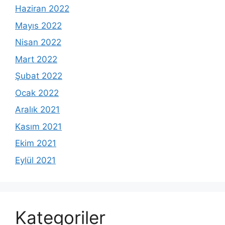
Haziran 2022
Mayıs 2022
Nisan 2022
Mart 2022
Şubat 2022
Ocak 2022
Aralık 2021
Kasım 2021
Ekim 2021
Eylül 2021
Kategoriler