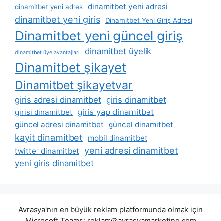
dinamitbet yeni adresi
dinamitbet yeni adres
dinamitbet yeni giris
Dinamitbet Yeni Giriş Adresi
Dinamitbet yeni güncel giriş
dinamitbet üyelik
dinamitbet üye avantajları
Dinamitbet şikayet
Dinamitbet şikayetvar
giris adresi dinamitbet
giris dinamitbet
giris yap dinamitbet
girisi dinamitbet
güncel adresi dinamitbet
güncel dinamitbet
kayit dinamitbet
mobil dinamitbet
yeni adresi dinamitbet
twitter dinamitbet
yeni giris dinamitbet
Avrasya'nın en büyük reklam platformunda olmak için
Microsoft Teams:
reklam@avrasyamarketing.com