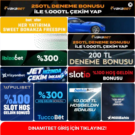
×
DINAMITBET GİRİŞ İÇİN TIKLAYINIZ!