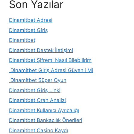
Son Yazılar
Dinamitbet Adresi
Dinamitbet Giriş
Dinamitbet
Dinamitbet Destek İletişimi
Dinamitbet Şifremi Nasıl Bilebilirim
Dinamitbet Giriş Adresi Güvenli Mi
Dinamitbet Süper Oyun
Dinamitbet Giriş Linki
Dinamitbet Oran Analizi
Dinamitbet Kullanıcı Ayrıcalığı
Dinamitbet Bankacılık Önerileri
Dinamitbet Casino Kaydı