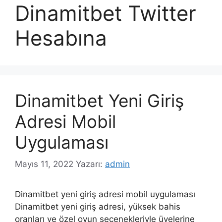
Dinamitbet Twitter
Hesabına
Dinamitbet Yeni Giriş
Adresi Mobil
Uygulaması
Mayıs 11, 2022
Yazarı:
admin
Dinamitbet yeni giriş adresi mobil uygulaması
Dinamitbet yeni giriş adresi, yüksek bahis
oranları ve özel oyun seçenekleriyle üyelerine