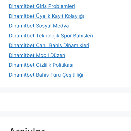
Dinamitbet Giriş Problemleri
Dinamitbet Üyelik Kayıt Kolaylığı
Dinamitbet Sosyal Medya
Dinamitbet Teknolojik Spor Bahisleri
Dinamitbet Canlı Bahis Dinamikleri
Dinamitbet Mobil Düzen
Dinamitbet Gizlilik Politikası
Dinamitbet Bahis Türü Çeşitliliği