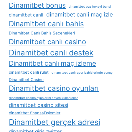
Dinamitbet bonus
dinamitbet buz hokeyi bahsi
dinamitbet canli maç izle
dinamitbet canli
Dinamitbet canlı bahis
Dinamitbet Canlı Bahis Seçenekleri
Dinamitbet canlı casino
Dinamitbet canlı destek
Dinamitbet canlı maç izleme
dinamitbet canlı rulet
dinamitbet canlı spor bahislerinde sonuç
Dinamitbet Casino
Dinamitbet casino oyunları
dinamitbet casino oyunlarını seven kullanıcılar
dinamitbet casino sitesi
dinamitbet finansal i̇şlemler
Dinamitbet gerçek adresi
dinamitbet giris twitter