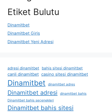
Etiket Bulutu
Dinamitbet
Dinamitbet Giriş
Dinamitbet Yeni Adresi
adresi dinamitbet
bahis sitesi dinamitbet
canli dinamitbet
casino sitesi dinamitbet
Dinamitbet
dinamitbet adres
Dinamitbet adresi
dinamitbet bahis
Dinamitbet bahis seçenekleri
Dinamitbet bahis sitesi