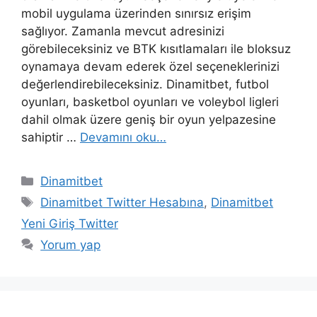
mobil uygulama üzerinden sınırsız erişim
sağlıyor. Zamanla mevcut adresinizi
görebileceksiniz ve BTK kısıtlamaları ile bloksuz
oynamaya devam ederek özel seçeneklerinizi
değerlendirebileceksiniz. Dinamitbet, futbol
oyunları, basketbol oyunları ve voleybol ligleri
dahil olmak üzere geniş bir oyun yelpazesine
sahiptir …
Devamını oku…
Kategoriler
Dinamitbet
Etiketler
Dinamitbet Twitter Hesabına
,
Dinamitbet
Yeni Giriş Twitter
Yorum yap