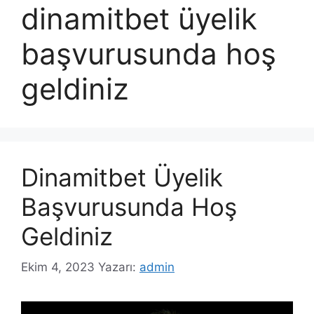
dinamitbet üyelik
başvurusunda hoş
geldiniz
Dinamitbet Üyelik
Başvurusunda Hoş
Geldiniz
Ekim 4, 2023
Yazarı:
admin