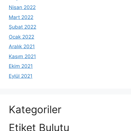
Nisan 2022
Mart 2022
Şubat 2022
Ocak 2022
Aralık 2021
Kasım 2021
Ekim 2021
Eylül 2021
Kategoriler
Etiket Bulutu