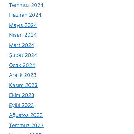
Temmuz 2024
Haziran 2024
Mayıs 2024
Nisan 2024
Mart 2024
Şubat 2024
Ocak 2024
Aralık 2023
Kasım 2023
Ekim 2023
Eylül 2023
Ağustos 2023
Temmuz 2023