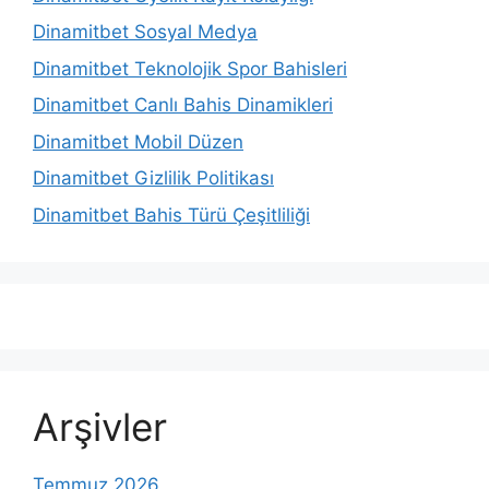
Dinamitbet Sosyal Medya
Dinamitbet Teknolojik Spor Bahisleri
Dinamitbet Canlı Bahis Dinamikleri
Dinamitbet Mobil Düzen
Dinamitbet Gizlilik Politikası
Dinamitbet Bahis Türü Çeşitliliği
Arşivler
Temmuz 2026