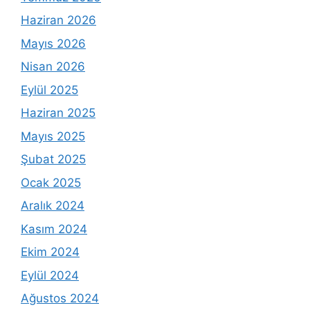
Haziran 2026
Mayıs 2026
Nisan 2026
Eylül 2025
Haziran 2025
Mayıs 2025
Şubat 2025
Ocak 2025
Aralık 2024
Kasım 2024
Ekim 2024
Eylül 2024
Ağustos 2024