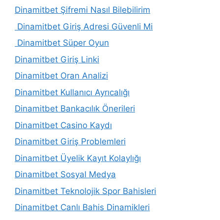
Dinamitbet Şifremi Nasıl Bilebilirim
Dinamitbet Giriş Adresi Güvenli Mi
Dinamitbet Süper Oyun
Dinamitbet Giriş Linki
Dinamitbet Oran Analizi
Dinamitbet Kullanıcı Ayrıcalığı
Dinamitbet Bankacılık Önerileri
Dinamitbet Casino Kaydı
Dinamitbet Giriş Problemleri
Dinamitbet Üyelik Kayıt Kolaylığı
Dinamitbet Sosyal Medya
Dinamitbet Teknolojik Spor Bahisleri
Dinamitbet Canlı Bahis Dinamikleri