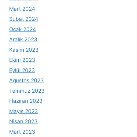
Mart 2024
Şubat 2024
Ocak 2024
Aralık 2023
Kasım 2023
Ekim 2023
Eylül 2023
Ağustos 2023
Temmuz 2023
Haziran 2023
Mayıs 2023
Nisan 2023
Mart 2023