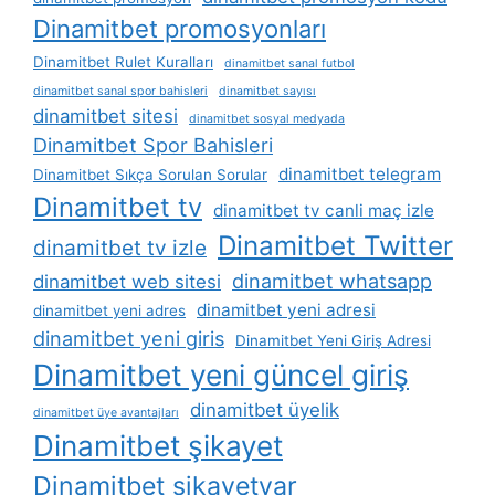
Dinamitbet promosyonları
Dinamitbet Rulet Kuralları
dinamitbet sanal futbol
dinamitbet sanal spor bahisleri
dinamitbet sayısı
dinamitbet sitesi
dinamitbet sosyal medyada
Dinamitbet Spor Bahisleri
dinamitbet telegram
Dinamitbet Sıkça Sorulan Sorular
Dinamitbet tv
dinamitbet tv canli maç izle
Dinamitbet Twitter
dinamitbet tv izle
dinamitbet whatsapp
dinamitbet web sitesi
dinamitbet yeni adresi
dinamitbet yeni adres
dinamitbet yeni giris
Dinamitbet Yeni Giriş Adresi
Dinamitbet yeni güncel giriş
dinamitbet üyelik
dinamitbet üye avantajları
Dinamitbet şikayet
Dinamitbet şikayetvar