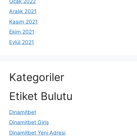
Ocak 2022
Aralık 2021
Kasım 2021
Ekim 2021
Eylül 2021
Kategoriler
Etiket Bulutu
Dinamitbet
Dinamitbet Giriş
Dinamitbet Yeni Adresi