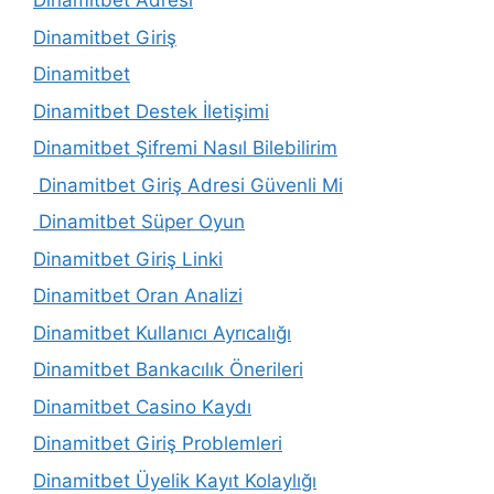
Dinamitbet Adresi
Dinamitbet Giriş
Dinamitbet
Dinamitbet Destek İletişimi
Dinamitbet Şifremi Nasıl Bilebilirim
Dinamitbet Giriş Adresi Güvenli Mi
Dinamitbet Süper Oyun
Dinamitbet Giriş Linki
Dinamitbet Oran Analizi
Dinamitbet Kullanıcı Ayrıcalığı
Dinamitbet Bankacılık Önerileri
Dinamitbet Casino Kaydı
Dinamitbet Giriş Problemleri
Dinamitbet Üyelik Kayıt Kolaylığı