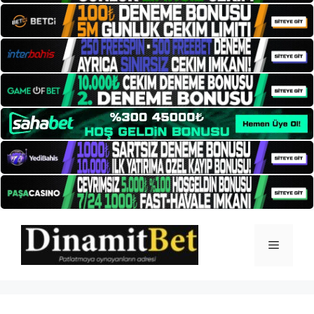
İçeriğe
atla
Menü