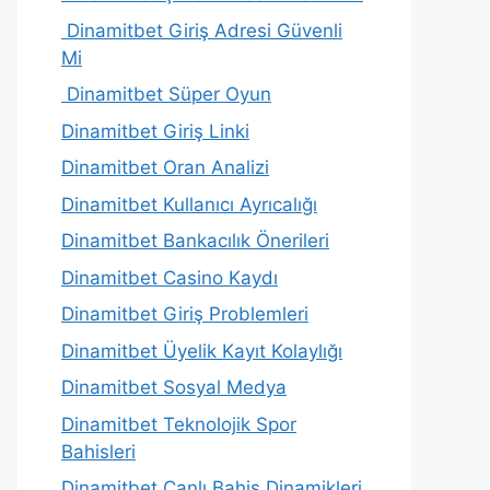
Dinamitbet Giriş Adresi Güvenli
Mi
Dinamitbet Süper Oyun
Dinamitbet Giriş Linki
Dinamitbet Oran Analizi
Dinamitbet Kullanıcı Ayrıcalığı
Dinamitbet Bankacılık Önerileri
Dinamitbet Casino Kaydı
Dinamitbet Giriş Problemleri
Dinamitbet Üyelik Kayıt Kolaylığı
Dinamitbet Sosyal Medya
Dinamitbet Teknolojik Spor
Bahisleri
Dinamitbet Canlı Bahis Dinamikleri