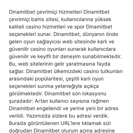
Dinamitbet çevrimiçi hizmetleri Dinamitbet
çevrimiçi bahis sitesi, kullanıcılarına yüksek
kaliteli casino hizmetleri ve spor Dinamitbet
seçenekleri sunar. Dinamitbet, dünyanın önde
gelen oyun sağlayıcısı web sitesinde karlı ve
güvenilir casino oyunları sunarak kullanıcılara
güvenilir ve keyifli bir deneyim sunabilmektedir.
Bu, web sitelerinin gelir yaratmasına fayda
sağlar. Dinamitbet ülkemizdeki casino tutkunları
arasındaki popülaritesi, çeşitli karlı oyun
seçenekleri sunma yeteneğiyle açıkça
görülmektedir. Dinamitbet son lokasyonu
şuradadır: Artan kullanıcı sayısına rağmen
Dinamitbet engellendi ve yerine yeni bir adres
verildi. Yazımızda sizlere bu adresi verdik.
Burada görüntülenen URL’lere tıklamak sizi
doğrudan Dinamitbet oturum açma adresine