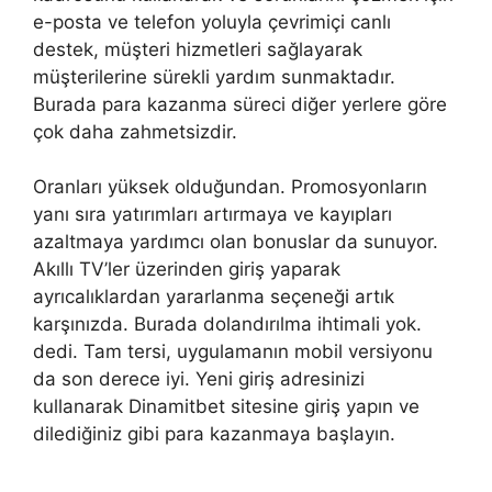
e-posta ve telefon yoluyla çevrimiçi canlı
destek, müşteri hizmetleri sağlayarak
müşterilerine sürekli yardım sunmaktadır.
Burada para kazanma süreci diğer yerlere göre
çok daha zahmetsizdir.
Oranları yüksek olduğundan. Promosyonların
yanı sıra yatırımları artırmaya ve kayıpları
azaltmaya yardımcı olan bonuslar da sunuyor.
Akıllı TV’ler üzerinden giriş yaparak
ayrıcalıklardan yararlanma seçeneği artık
karşınızda. Burada dolandırılma ihtimali yok.
dedi. Tam tersi, uygulamanın mobil versiyonu
da son derece iyi. Yeni giriş adresinizi
kullanarak Dinamitbet sitesine giriş yapın ve
dilediğiniz gibi para kazanmaya başlayın.