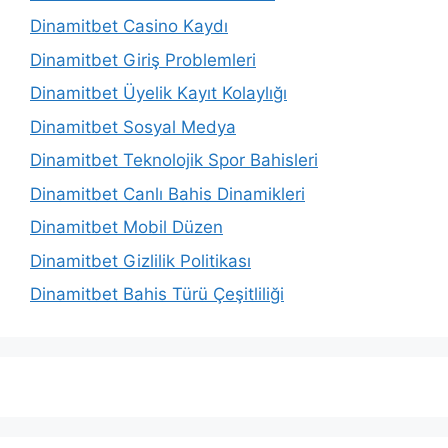
Dinamitbet Casino Kaydı
Dinamitbet Giriş Problemleri
Dinamitbet Üyelik Kayıt Kolaylığı
Dinamitbet Sosyal Medya
Dinamitbet Teknolojik Spor Bahisleri
Dinamitbet Canlı Bahis Dinamikleri
Dinamitbet Mobil Düzen
Dinamitbet Gizlilik Politikası
Dinamitbet Bahis Türü Çeşitliliği