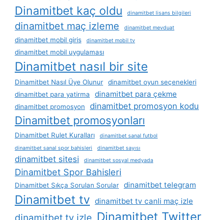
Dinamitbet kaç oldu
dinamitbet lisans bilgileri
dinamitbet maç izleme
dinamitbet mevduat
dinamitbet mobil giriş
dinamitbet mobil tv
dinamitbet mobil uygulaması
Dinamitbet nasıl bir site
Dinamitbet Nasıl Üye Olunur
dinamitbet oyun seçenekleri
dinamitbet para çekme
dinamitbet para yatirma
dinamitbet promosyon kodu
dinamitbet promosyon
Dinamitbet promosyonları
Dinamitbet Rulet Kuralları
dinamitbet sanal futbol
dinamitbet sanal spor bahisleri
dinamitbet sayısı
dinamitbet sitesi
dinamitbet sosyal medyada
Dinamitbet Spor Bahisleri
dinamitbet telegram
Dinamitbet Sıkça Sorulan Sorular
Dinamitbet tv
dinamitbet tv canli maç izle
Dinamitbet Twitter
dinamitbet tv izle