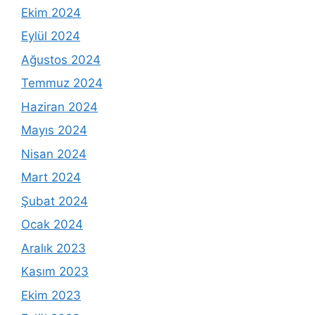
Ekim 2024
Eylül 2024
Ağustos 2024
Temmuz 2024
Haziran 2024
Mayıs 2024
Nisan 2024
Mart 2024
Şubat 2024
Ocak 2024
Aralık 2023
Kasım 2023
Ekim 2023