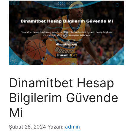
Dinamitbet Hesap
Bilgilerim Güvende
Mi
Şubat 28, 2024
Yazarı:
admin