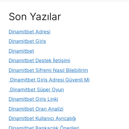
Son Yazılar
Dinamitbet Adresi
Dinamitbet Giriş
Dinamitbet
Dinamitbet Destek İletişimi
Dinamitbet Şifremi Nasıl Bilebilirim
Dinamitbet Giriş Adresi Güvenli Mi
Dinamitbet Süper Oyun
Dinamitbet Giriş Linki
Dinamitbet Oran Analizi
Dinamitbet Kullanıcı Ayrıcalığı
Dinamitbet Bankacılık Önerileri