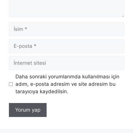
İsim
E-
posta
İnternet
sitesi
Daha sonraki yorumlarımda kullanılması için
adım, e-posta adresim ve site adresim bu
tarayıcıya kaydedilsin.