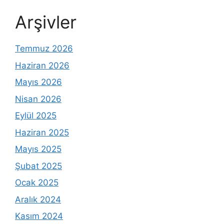
Arşivler
Temmuz 2026
Haziran 2026
Mayıs 2026
Nisan 2026
Eylül 2025
Haziran 2025
Mayıs 2025
Şubat 2025
Ocak 2025
Aralık 2024
Kasım 2024