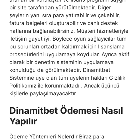
bir site tarafından yürütülmektedir. Diğer
şeylerin yanı sıra para yatırabilir ve çekebilir,
fatura belgeleri oluşturabilir ve canlı destek
hatlarına bağlanabilirsiniz. Müşteri hizmetleriyle
iletişim gayet iyi. Böylece oyun sağlayıcılar tüm
bu sorunları ortadan kaldırmak için lisanslama
prosedürlerini uygulamaya koydular. Ayrıca aktif
olarak bir denetim sisteminin uygulamaya
konulduğu da görülmektedir. Dinamitbet
Sistemine üye olan tüm üyelerin hakları Gizlilik
Politikamız ile korunmaktadır. Ancak üçüncü
kişilerle paylaşılmayacaktır.
Dinamitbet Ödemesi Nasıl
Yapılır
Ödeme Yöntemleri Nelerdir Biraz para