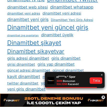
dinamitbet whatsapp
dinamitbet web sitesi
dinamitbet yeni adresi
dinamitbet yeni adres
dinamitbet yeni giris
Dinamitbet Yeni Giriş Adresi
Dinamitbet yeni güncel giriş
dinamitbet üyelik
dinamitbet üye avantajları
Dinamitbet şikayet
Dinamitbet şikayetvar
giris adresi dinamitbet
giris dinamitbet
giris yap dinamitbet
girisi dinamitbet
güncel adresi dinamitbet
güncel dinamitbet
kayit dinamitbet
mobil dinamitbet
yeni adresi dinamitbet
twitter dinamitbet
yeni giris dinamitbet
×