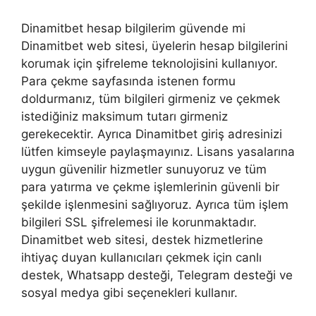
Dinamitbet hesap bilgilerim güvende mi
Dinamitbet web sitesi, üyelerin hesap bilgilerini
korumak için şifreleme teknolojisini kullanıyor.
Para çekme sayfasında istenen formu
doldurmanız, tüm bilgileri girmeniz ve çekmek
istediğiniz maksimum tutarı girmeniz
gerekecektir. Ayrıca Dinamitbet giriş adresinizi
lütfen kimseyle paylaşmayınız. Lisans yasalarına
uygun güvenilir hizmetler sunuyoruz ve tüm
para yatırma ve çekme işlemlerinin güvenli bir
şekilde işlenmesini sağlıyoruz. Ayrıca tüm işlem
bilgileri SSL şifrelemesi ile korunmaktadır.
Dinamitbet web sitesi, destek hizmetlerine
ihtiyaç duyan kullanıcıları çekmek için canlı
destek, Whatsapp desteği, Telegram desteği ve
sosyal medya gibi seçenekleri kullanır.