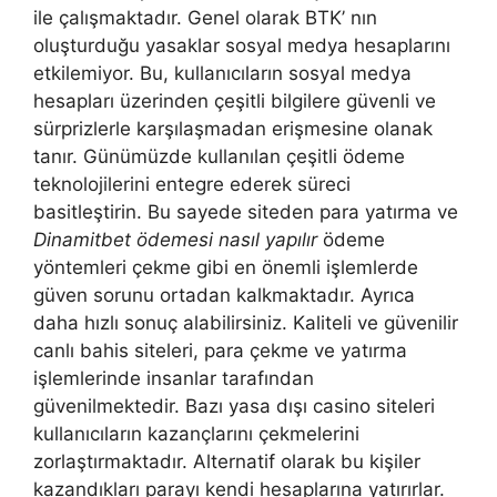
ile çalışmaktadır. Genel olarak BTK’ nın
oluşturduğu yasaklar sosyal medya hesaplarını
etkilemiyor. Bu, kullanıcıların sosyal medya
hesapları üzerinden çeşitli bilgilere güvenli ve
sürprizlerle karşılaşmadan erişmesine olanak
tanır. Günümüzde kullanılan çeşitli ödeme
teknolojilerini entegre ederek süreci
basitleştirin. Bu sayede siteden para yatırma ve
Dinamitbet ödemesi nasıl yapılır
ödeme
yöntemleri çekme gibi en önemli işlemlerde
güven sorunu ortadan kalkmaktadır. Ayrıca
daha hızlı sonuç alabilirsiniz. Kaliteli ve güvenilir
canlı bahis siteleri, para çekme ve yatırma
işlemlerinde insanlar tarafından
güvenilmektedir. Bazı yasa dışı casino siteleri
kullanıcıların kazançlarını çekmelerini
zorlaştırmaktadır. Alternatif olarak bu kişiler
kazandıkları parayı kendi hesaplarına yatırırlar.