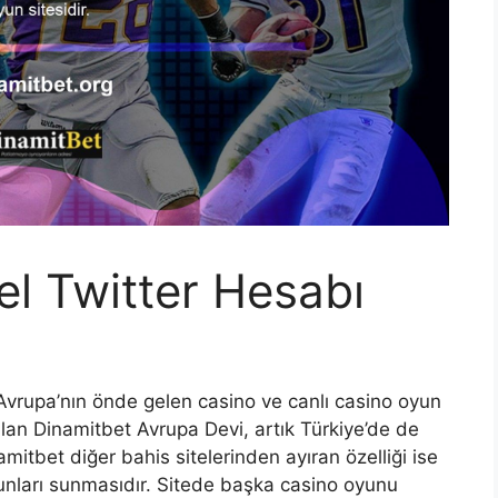
l Twitter Hesabı
 Avrupa’nın önde gelen casino ve canlı casino oyun
bulan Dinamitbet Avrupa Devi, artık Türkiye’de de
mitbet diğer bahis sitelerinden ayıran özelliği ise
unları sunmasıdır. Sitede başka casino oyunu