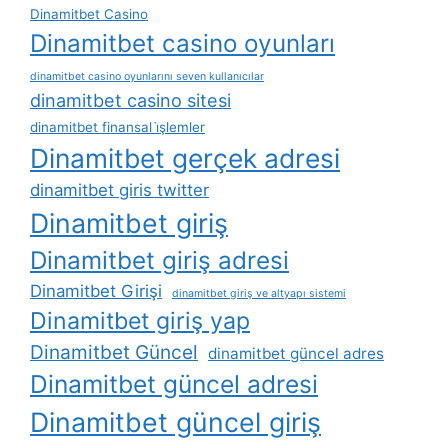
Dinamitbet Casino
Dinamitbet casino oyunları
dinamitbet casino oyunlarını seven kullanıcılar
dinamitbet casino sitesi
dinamitbet finansal i̇şlemler
Dinamitbet gerçek adresi
dinamitbet giris twitter
Dinamitbet giriş
Dinamitbet giriş adresi
Dinamitbet Girişi
dinamitbet giriş ve altyapı sistemi
Dinamitbet giriş yap
Dinamitbet Güncel
dinamitbet güncel adres
Dinamitbet güncel adresi
Dinamitbet güncel giriş