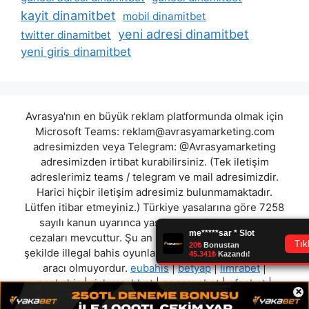
kayit dinamitbet
mobil dinamitbet
yeni adresi dinamitbet
twitter dinamitbet
yeni giris dinamitbet
Avrasya'nın en büyük reklam platformunda olmak için
Microsoft Teams:
reklam@avrasyamarketing.com
adresimizden veya Telegram: @Avrasyamarketing
adresimizden irtibat kurabilirsiniz. (Tek iletişim
adreslerimiz teams / telegram ve mail adresimizdir.
Harici hiçbir iletişim adresimiz bulunmamaktadır.
Lütfen itibar etmeyiniz.) Türkiye yasalarına göre 7258
sayılı kanun uyarınca yasa dışı bahis oynamanın
cezaları mevcuttur. Şu an bulunduğunuz site hiç bir
şekilde illegal bahis oyunları oynatmıyor ve oynamaya
aracı olmuyordur.
eubahis
|
betyap
|
limrabet
|
nosbahis
|
richycashbet
|
pegasusbet
|
efesbet
|
×
betpapel