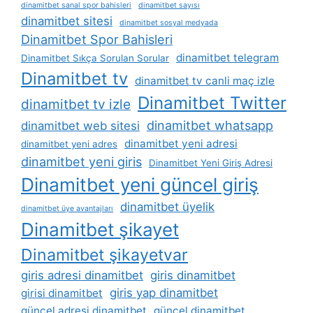
dinamitbet sanal spor bahisleri
dinamitbet sayısı
dinamitbet sitesi
dinamitbet sosyal medyada
Dinamitbet Spor Bahisleri
dinamitbet telegram
Dinamitbet Sıkça Sorulan Sorular
Dinamitbet tv
dinamitbet tv canli maç izle
Dinamitbet Twitter
dinamitbet tv izle
dinamitbet whatsapp
dinamitbet web sitesi
dinamitbet yeni adresi
dinamitbet yeni adres
dinamitbet yeni giris
Dinamitbet Yeni Giriş Adresi
Dinamitbet yeni güncel giriş
dinamitbet üyelik
dinamitbet üye avantajları
Dinamitbet şikayet
Dinamitbet şikayetvar
giris adresi dinamitbet
giris dinamitbet
giris yap dinamitbet
girisi dinamitbet
güncel adresi dinamitbet
güncel dinamitbet