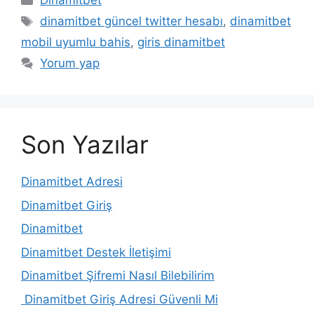
Dinamitbet
Etiketler
dinamitbet güncel twitter hesabı
,
dinamitbet
mobil uyumlu bahis
,
giris dinamitbet
Yorum yap
Son Yazılar
Dinamitbet Adresi
Dinamitbet Giriş
Dinamitbet
Dinamitbet Destek İletişimi
Dinamitbet Şifremi Nasıl Bilebilirim
Dinamitbet Giriş Adresi Güvenli Mi