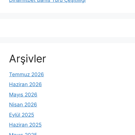
Arşivler
Temmuz 2026
Haziran 2026
Mayıs 2026
Nisan 2026
Eylül 2025
Haziran 2025
Mayıs 2025