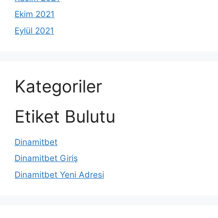
Ekim 2021
Eylül 2021
Kategoriler
Etiket Bulutu
Dinamitbet
Dinamitbet Giriş
Dinamitbet Yeni Adresi