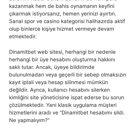
kazanmak hem de bahis oynamanın keyfini
çıkarmak istiyorsanız, hemen yerinizi ayırtın.
Sanal spor ve casino kategorisi halihazırda aktif
olup binlerce kişiye hizmet vermeye devam
etmektedir.
Dinamitbet web sitesi, herhangi bir nedenle
herhangi bir üye hesabını oluşturma hakkını
saklı tutar. Ancak, üyeye bildirimde
bulunulmadan veya geçerli bir sebep olmaksızın
kayıt iptali veya hesap silinmesi mümkün
değildir. Ayrıca, kullanıcı hesabını silerken
kimliğini site yöneticisine ispat ederse bu sorun
çözülmektedir. Yani klasik uygulama müşteri
hizmetlerini aradı ve “Dinamitbet hesabımı sildi.
Ne yapmalıyım?”