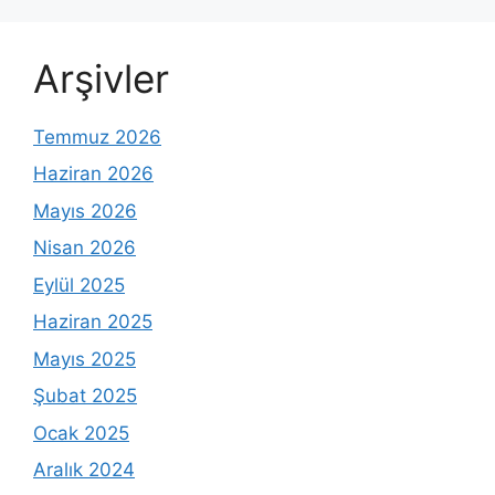
Arşivler
Temmuz 2026
Haziran 2026
Mayıs 2026
Nisan 2026
Eylül 2025
Haziran 2025
Mayıs 2025
Şubat 2025
Ocak 2025
Aralık 2024