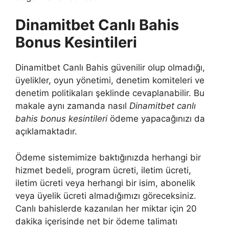
Dinamitbet Canlı Bahis
Bonus Kesintileri
Dinamitbet Canlı Bahis güvenilir olup olmadığı,
üyelikler, oyun yönetimi, denetim komiteleri ve
denetim politikaları şeklinde cevaplanabilir. Bu
makale aynı zamanda nasıl
Dinamitbet canlı
bahis bonus kesintileri
ödeme yapacağınızı da
açıklamaktadır.
Ödeme sistemimize baktığınızda herhangi bir
hizmet bedeli, program ücreti, iletim ücreti,
iletim ücreti veya herhangi bir isim, abonelik
veya üyelik ücreti almadığımızı göreceksiniz.
Canlı bahislerde kazanılan her miktar için 20
dakika içerisinde net bir ödeme talimatı