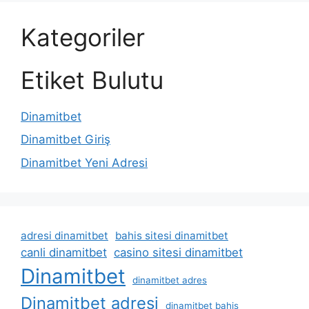
Kategoriler
Etiket Bulutu
Dinamitbet
Dinamitbet Giriş
Dinamitbet Yeni Adresi
adresi dinamitbet
bahis sitesi dinamitbet
canli dinamitbet
casino sitesi dinamitbet
Dinamitbet
dinamitbet adres
Dinamitbet adresi
dinamitbet bahis