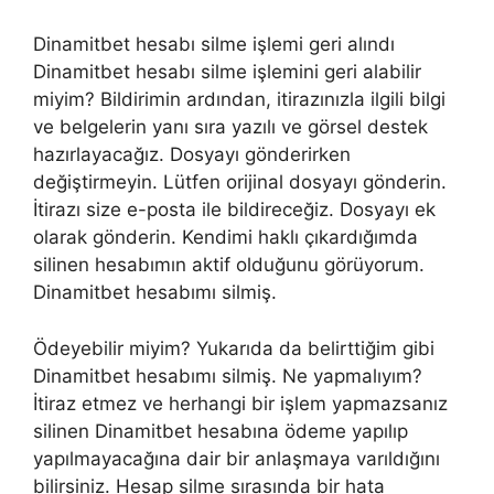
Dinamitbet hesabı silme işlemi geri alındı ​​
Dinamitbet hesabı silme işlemini geri alabilir
miyim? Bildirimin ardından, itirazınızla ilgili bilgi
ve belgelerin yanı sıra yazılı ve görsel destek
hazırlayacağız. Dosyayı gönderirken
değiştirmeyin. Lütfen orijinal dosyayı gönderin.
İtirazı size e-posta ile bildireceğiz. Dosyayı ek
olarak gönderin. Kendimi haklı çıkardığımda
silinen hesabımın aktif olduğunu görüyorum.
Dinamitbet hesabımı silmiş.
Ödeyebilir miyim? Yukarıda da belirttiğim gibi
Dinamitbet hesabımı silmiş. Ne yapmalıyım?
İtiraz etmez ve herhangi bir işlem yapmazsanız
silinen Dinamitbet hesabına ödeme yapılıp
yapılmayacağına dair bir anlaşmaya varıldığını
bilirsiniz. Hesap silme sırasında bir hata