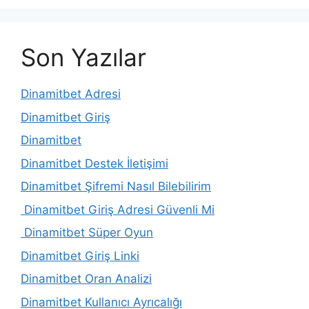
Son Yazılar
Dinamitbet Adresi
Dinamitbet Giriş
Dinamitbet
Dinamitbet Destek İletişimi
Dinamitbet Şifremi Nasıl Bilebilirim
Dinamitbet Giriş Adresi Güvenli Mi
Dinamitbet Süper Oyun
Dinamitbet Giriş Linki
Dinamitbet Oran Analizi
Dinamitbet Kullanıcı Ayrıcalığı