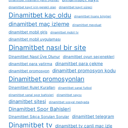
dinamitbet i̇nsanların şans oyunları
dinamitbet kayıt i̇çin gerekli olan
dinamitbet kayıt süreci
Dinamitbet kaç oldu
dinamitbet lisans bilgileri
dinamitbet maç izleme
dinamitbet mevduat
dinamitbet mobil giriş
dinamitbet mobil tv
dinamitbet mobil uygulaması
Dinamitbet nasıl bir site
Dinamitbet Nasıl Üye Olunur
dinamitbet oyun seçenekleri
dinamitbet para çekme
dinamitbet para yatirma
dinamitbet promosyon kodu
dinamitbet promosyon
Dinamitbet promosyonları
Dinamitbet Rulet Kuralları
dinamitbet sanal futbol
dinamitbet sanal spor bahisleri
dinamitbet sayısı
dinamitbet sitesi
dinamitbet sosyal medyada
Dinamitbet Spor Bahisleri
dinamitbet telegram
Dinamitbet Sıkça Sorulan Sorular
Dinamitbet tv
dinamitbet tv canli maç izle