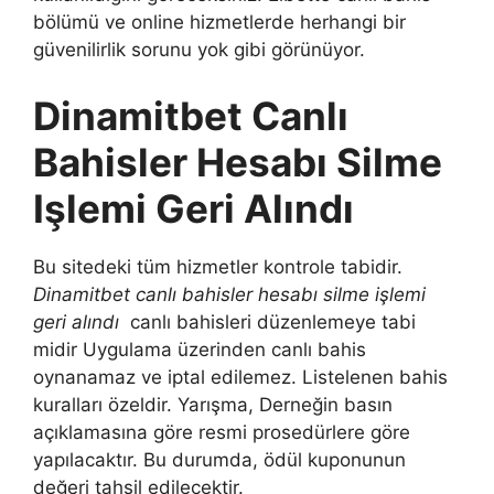
bölümü ve online hizmetlerde herhangi bir
güvenilirlik sorunu yok gibi görünüyor.
Dinamitbet Canlı
Bahisler Hesabı Silme
Işlemi Geri Alındı ​​
Bu sitedeki tüm hizmetler kontrole tabidir.
Dinamitbet canlı bahisler hesabı silme işlemi
geri alındı ​​
canlı bahisleri düzenlemeye tabi
midir Uygulama üzerinden canlı bahis
oynanamaz ve iptal edilemez. Listelenen bahis
kuralları özeldir. Yarışma, Derneğin basın
açıklamasına göre resmi prosedürlere göre
yapılacaktır. Bu durumda, ödül kuponunun
değeri tahsil edilecektir.