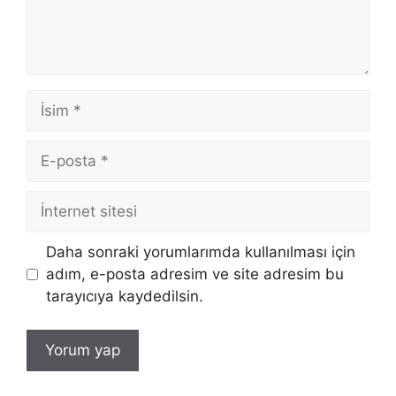
İsim
E-
posta
İnternet
sitesi
Daha sonraki yorumlarımda kullanılması için
adım, e-posta adresim ve site adresim bu
tarayıcıya kaydedilsin.