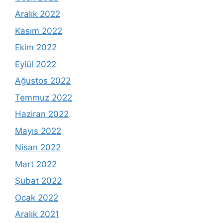
Aralık 2022
Kasım 2022
Ekim 2022
Eylül 2022
Ağustos 2022
Temmuz 2022
Haziran 2022
Mayıs 2022
Nisan 2022
Mart 2022
Şubat 2022
Ocak 2022
Aralık 2021