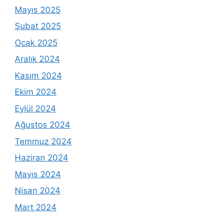
Mayıs 2025
Şubat 2025
Ocak 2025
Aralık 2024
Kasım 2024
Ekim 2024
Eylül 2024
Ağustos 2024
Temmuz 2024
Haziran 2024
Mayıs 2024
Nisan 2024
Mart 2024