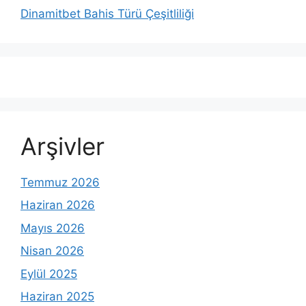
Dinamitbet Bahis Türü Çeşitliliği
Arşivler
Temmuz 2026
Haziran 2026
Mayıs 2026
Nisan 2026
Eylül 2025
Haziran 2025