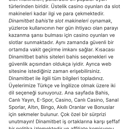
türlerinden biridir. Üstelik casino oyunları da slot
makineleri kadar ilgi ve para çekmektedir.
Dinamitbet bahis’te slot makineleri oynamak
,
yüzlerce kullanıcının her gün ihtiyacı olan parayı
kazanma şansı bulması için casino oyunları ve
slotlar sunmaktadır. Aynı zamanda güvenli bir
ortamda vakit geçirme imkanı sağlar. Kısacası
Dinamitbet bahis siteleri bahis seçenekleri ve
güvenlik açısından oldukça iyidir. Ayrıca web
sitesine istediğiniz zaman erişebilirsiniz.
Dinamitbet ile ilgili tüm bilgileri topladınız.
Üyelerimize Türkçe ve İngilizce olmak üzere iki
dil seçeneği sunuyoruz. Ana sayfada Bahis,
Canlı Yayın, E-Spor, Casino, Canlı Casino, Sanal
Sporlar, Altın, Bingo, Akıllı Oranlar ve Bonuslar
için sekmeler bulunur. Çok özel bir sürprizi
unutmayın! Dinamitbet iş ortaklarına karşı şeffaf
bir politika izlemektedir ve affiliate komisyonu