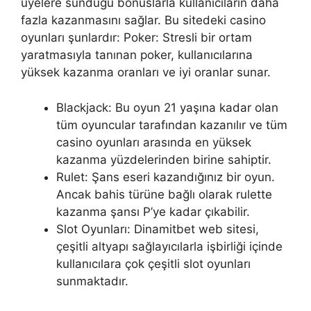
üyelere sunduğu bonuslarla kullanıcıların daha
fazla kazanmasını sağlar. Bu sitedeki casino
oyunları şunlardır: Poker: Stresli bir ortam
yaratmasıyla tanınan poker, kullanıcılarına
yüksek kazanma oranları ve iyi oranlar sunar.
Blackjack: Bu oyun 21 yaşına kadar olan
tüm oyuncular tarafından kazanılır ve tüm
casino oyunları arasında en yüksek
kazanma yüzdelerinden birine sahiptir.
Rulet: Şans eseri kazandığınız bir oyun.
Ancak bahis türüne bağlı olarak rulette
kazanma şansı P’ye kadar çıkabilir.
Slot Oyunları: Dinamitbet web sitesi,
çeşitli altyapı sağlayıcılarla işbirliği içinde
kullanıcılara çok çeşitli slot oyunları
sunmaktadır.