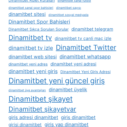
Dinamitbet Rulet Kuralları
dinamitbet sanal futbol
dinamitbet sanal spor bahisleri
dinamitbet sayısı
dinamitbet sitesi
dinamitbet sosyal medyada
Dinamitbet Spor Bahisleri
dinamitbet telegram
Dinamitbet Sıkça Sorulan Sorular
Dinamitbet tv
dinamitbet tv canli maç izle
Dinamitbet Twitter
dinamitbet tv izle
dinamitbet whatsapp
dinamitbet web sitesi
dinamitbet yeni adresi
dinamitbet yeni adres
dinamitbet yeni giris
Dinamitbet Yeni Giriş Adresi
Dinamitbet yeni güncel giriş
dinamitbet üyelik
dinamitbet üye avantajları
Dinamitbet şikayet
Dinamitbet şikayetvar
giris adresi dinamitbet
giris dinamitbet
giris yap dinamitbet
girisi dinamitbet