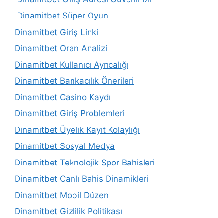
Dinamitbet Süper Oyun
Dinamitbet Giriş Linki
Dinamitbet Oran Analizi
Dinamitbet Kullanıcı Ayrıcalığı
Dinamitbet Bankacılık Önerileri
Dinamitbet Casino Kaydı
Dinamitbet Giriş Problemleri
Dinamitbet Üyelik Kayıt Kolaylığı
Dinamitbet Sosyal Medya
Dinamitbet Teknolojik Spor Bahisleri
Dinamitbet Canlı Bahis Dinamikleri
Dinamitbet Mobil Düzen
Dinamitbet Gizlilik Politikası