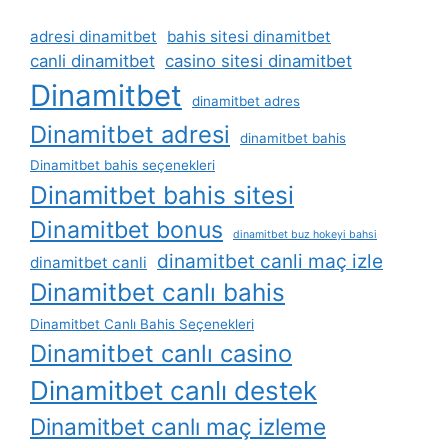
adresi dinamitbet
bahis sitesi dinamitbet
canli dinamitbet
casino sitesi dinamitbet
Dinamitbet
dinamitbet adres
Dinamitbet adresi
dinamitbet bahis
Dinamitbet bahis seçenekleri
Dinamitbet bahis sitesi
Dinamitbet bonus
dinamitbet buz hokeyi bahsi
dinamitbet canli maç izle
dinamitbet canli
Dinamitbet canlı bahis
Dinamitbet Canlı Bahis Seçenekleri
Dinamitbet canlı casino
Dinamitbet canlı destek
Dinamitbet canlı maç izleme