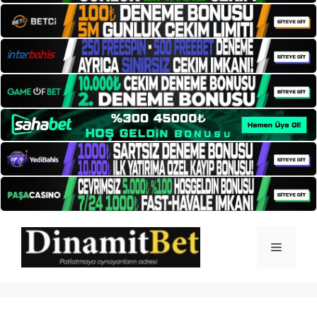
İçeriğe
atla
Menü