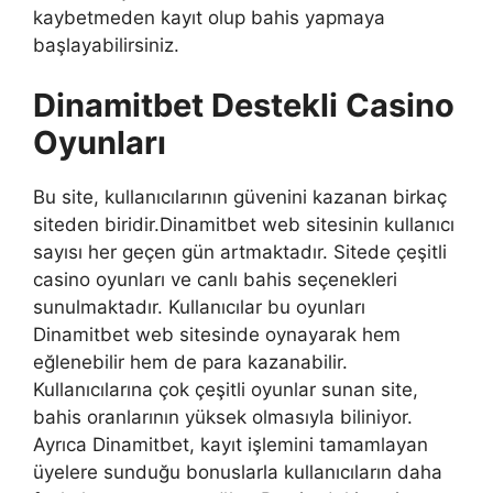
kaybetmeden kayıt olup bahis yapmaya
başlayabilirsiniz.
Dinamitbet Destekli Casino
Oyunları
Bu site, kullanıcılarının güvenini kazanan birkaç
siteden biridir.Dinamitbet web sitesinin kullanıcı
sayısı her geçen gün artmaktadır. Sitede çeşitli
casino oyunları ve canlı bahis seçenekleri
sunulmaktadır. Kullanıcılar bu oyunları
Dinamitbet web sitesinde oynayarak hem
eğlenebilir hem de para kazanabilir.
Kullanıcılarına çok çeşitli oyunlar sunan site,
bahis oranlarının yüksek olmasıyla biliniyor.
Ayrıca Dinamitbet, kayıt işlemini tamamlayan
üyelere sunduğu bonuslarla kullanıcıların daha