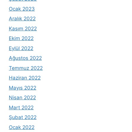
Ocak 2023
Aralık 2022
Kasım 2022
Ekim 2022
Eylül 2022
Ağustos 2022
Temmuz 2022
Haziran 2022
Mayıs 2022
Nisan 2022
Mart 2022
Şubat 2022
Ocak 2022