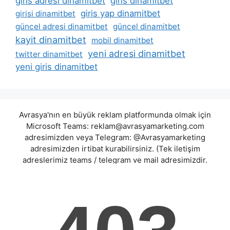
giris adresi dinamitbet
giris dinamitbet
giris yap dinamitbet
girisi dinamitbet
güncel adresi dinamitbet
güncel dinamitbet
kayit dinamitbet
mobil dinamitbet
yeni adresi dinamitbet
twitter dinamitbet
yeni giris dinamitbet
Avrasya'nın en büyük reklam platformunda olmak için
Microsoft Teams:
reklam@avrasyamarketing.com
adresimizden veya Telegram: @Avrasyamarketing
adresimizden irtibat kurabilirsiniz. (Tek iletişim
adreslerimiz teams / telegram ve mail adresimizdir.
Harici hiçbir iletişim adresimiz bulunmamaktadır.
Lütfen itibar etmeyiniz.) Türkiye yasalarına göre 7258
sayılı kanun uyarınca yasa dışı bahis oynamanın
cezaları mevcuttur. Şu an bulunduğunuz site hiç bir
şekilde illegal bahis oyunları oynatmıyor ve oynamaya
aracı olmuyordur.
eubahis
|
betyap
|
limrabet
|