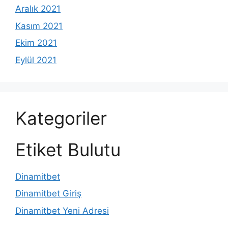
Aralık 2021
Kasım 2021
Ekim 2021
Eylül 2021
Kategoriler
Etiket Bulutu
Dinamitbet
Dinamitbet Giriş
Dinamitbet Yeni Adresi