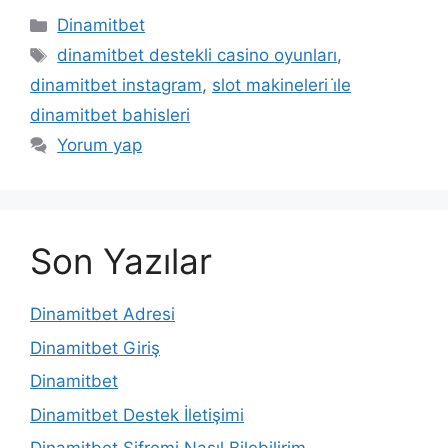
Kategoriler
Dinamitbet
Etiketler
dinamitbet destekli casino oyunları
,
dinamitbet instagram
,
slot makineleri i̇le
dinamitbet bahisleri
Yorum yap
Son Yazılar
Dinamitbet Adresi
Dinamitbet Giriş
Dinamitbet
Dinamitbet Destek İletişimi