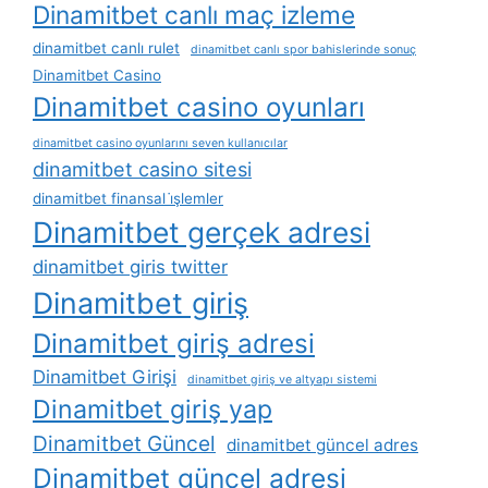
Dinamitbet canlı maç izleme
dinamitbet canlı rulet
dinamitbet canlı spor bahislerinde sonuç
Dinamitbet Casino
Dinamitbet casino oyunları
dinamitbet casino oyunlarını seven kullanıcılar
dinamitbet casino sitesi
dinamitbet finansal i̇şlemler
Dinamitbet gerçek adresi
dinamitbet giris twitter
Dinamitbet giriş
Dinamitbet giriş adresi
Dinamitbet Girişi
dinamitbet giriş ve altyapı sistemi
Dinamitbet giriş yap
Dinamitbet Güncel
dinamitbet güncel adres
Dinamitbet güncel adresi