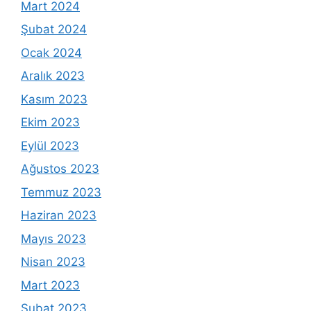
Mart 2024
Şubat 2024
Ocak 2024
Aralık 2023
Kasım 2023
Ekim 2023
Eylül 2023
Ağustos 2023
Temmuz 2023
Haziran 2023
Mayıs 2023
Nisan 2023
Mart 2023
Şubat 2023