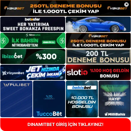
×
DINAMITBET GİRİŞ İÇİN TIKLAYINIZ!