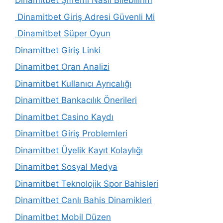
Dinamitbet Şifremi Nasıl Bilebilirim
Dinamitbet Giriş Adresi Güvenli Mi
Dinamitbet Süper Oyun
Dinamitbet Giriş Linki
Dinamitbet Oran Analizi
Dinamitbet Kullanıcı Ayrıcalığı
Dinamitbet Bankacılık Önerileri
Dinamitbet Casino Kaydı
Dinamitbet Giriş Problemleri
Dinamitbet Üyelik Kayıt Kolaylığı
Dinamitbet Sosyal Medya
Dinamitbet Teknolojik Spor Bahisleri
Dinamitbet Canlı Bahis Dinamikleri
Dinamitbet Mobil Düzen