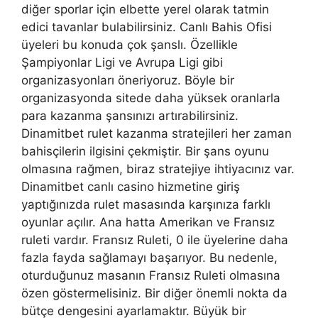
diğer sporlar için elbette yerel olarak tatmin
edici tavanlar bulabilirsiniz. Canlı Bahis Ofisi
üyeleri bu konuda çok şanslı. Özellikle
Şampiyonlar Ligi ve Avrupa Ligi gibi
organizasyonları öneriyoruz. Böyle bir
organizasyonda sitede daha yüksek oranlarla
para kazanma şansınızı artırabilirsiniz.
Dinamitbet rulet kazanma stratejileri her zaman
bahisçilerin ilgisini çekmiştir. Bir şans oyunu
olmasına rağmen, biraz stratejiye ihtiyacınız var.
Dinamitbet canlı casino hizmetine giriş
yaptığınızda rulet masasında karşınıza farklı
oyunlar açılır. Ana hatta Amerikan ve Fransız
ruleti vardır. Fransız Ruleti, 0 ile üyelerine daha
fazla fayda sağlamayı başarıyor. Bu nedenle,
oturduğunuz masanın Fransız Ruleti olmasına
özen göstermelisiniz. Bir diğer önemli nokta da
bütçe dengesini ayarlamaktır. Büyük bir