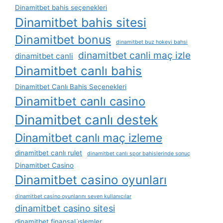
Dinamitbet bahis seçenekleri
Dinamitbet bahis sitesi
Dinamitbet bonus
dinamitbet buz hokeyi bahsi
dinamitbet canli maç izle
dinamitbet canli
Dinamitbet canlı bahis
Dinamitbet Canlı Bahis Seçenekleri
Dinamitbet canlı casino
Dinamitbet canlı destek
Dinamitbet canlı maç izleme
dinamitbet canlı rulet
dinamitbet canlı spor bahislerinde sonuç
Dinamitbet Casino
Dinamitbet casino oyunları
dinamitbet casino oyunlarını seven kullanıcılar
dinamitbet casino sitesi
dinamitbet finansal i̇şlemler