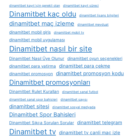
dinamitbet kayıt i̇çin gerekli olan
dinamitbet kayıt süreci
Dinamitbet kaç oldu
dinamitbet lisans bilgileri
dinamitbet maç izleme
dinamitbet mevduat
dinamitbet mobil giriş
dinamitbet mobil tv
dinamitbet mobil uygulaması
Dinamitbet nasıl bir site
Dinamitbet Nasıl Üye Olunur
dinamitbet oyun seçenekleri
dinamitbet para çekme
dinamitbet para yatirma
dinamitbet promosyon kodu
dinamitbet promosyon
Dinamitbet promosyonları
Dinamitbet Rulet Kuralları
dinamitbet sanal futbol
dinamitbet sanal spor bahisleri
dinamitbet sayısı
dinamitbet sitesi
dinamitbet sosyal medyada
Dinamitbet Spor Bahisleri
dinamitbet telegram
Dinamitbet Sıkça Sorulan Sorular
Dinamitbet tv
dinamitbet tv canli maç izle