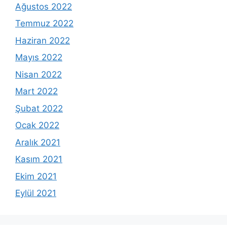
Ağustos 2022
Temmuz 2022
Haziran 2022
Mayıs 2022
Nisan 2022
Mart 2022
Şubat 2022
Ocak 2022
Aralık 2021
Kasım 2021
Ekim 2021
Eylül 2021