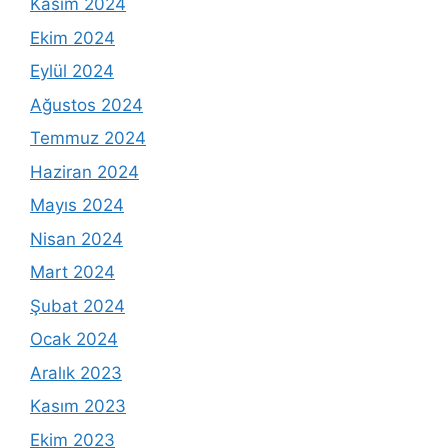
Kasım 2024
Ekim 2024
Eylül 2024
Ağustos 2024
Temmuz 2024
Haziran 2024
Mayıs 2024
Nisan 2024
Mart 2024
Şubat 2024
Ocak 2024
Aralık 2023
Kasım 2023
Ekim 2023