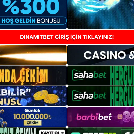
DINAMITBET GİRİŞ İÇİN TIKLAYINIZ!