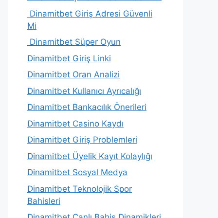
Dinamitbet Giriş Adresi Güvenli
Mi
Dinamitbet Süper Oyun
Dinamitbet Giriş Linki
Dinamitbet Oran Analizi
Dinamitbet Kullanıcı Ayrıcalığı
Dinamitbet Bankacılık Önerileri
Dinamitbet Casino Kaydı
Dinamitbet Giriş Problemleri
Dinamitbet Üyelik Kayıt Kolaylığı
Dinamitbet Sosyal Medya
Dinamitbet Teknolojik Spor
Bahisleri
Dinamitbet Canlı Bahis Dinamikleri