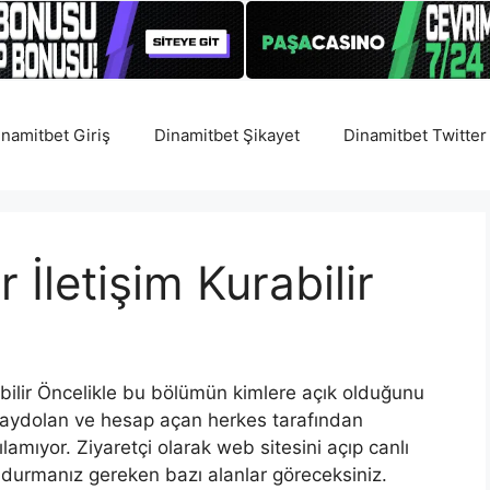
inamitbet Giriş
Dinamitbet Şikayet
Dinamitbet Twitter
 İletişim Kurabilir
rabilir Öncelikle bu bölümün kimlere açık olduğunu
 kaydolan ve hesap açan herkes tarafından
lamıyor. Ziyaretçi olarak web sitesini açıp canlı
ldurmanız gereken bazı alanlar göreceksiniz.