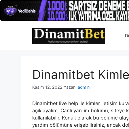
İçeriğe
atla
D
Dinamitbet Kimler
Kasım 12, 2022
Yazarı:
admin
Dinamitbet live help ile kimler iletişim ku
açıklayalım. Canlı yardım bölümü, siteye
kullanılabilir. Konuk olarak bu bölüme ulaşı
yardım bölümüne erişebilirsiniz, ancak do