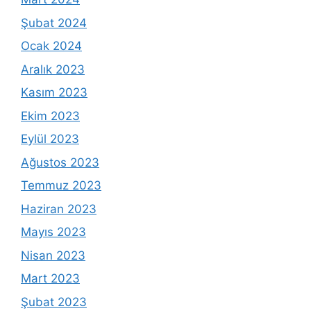
Şubat 2024
Ocak 2024
Aralık 2023
Kasım 2023
Ekim 2023
Eylül 2023
Ağustos 2023
Temmuz 2023
Haziran 2023
Mayıs 2023
Nisan 2023
Mart 2023
Şubat 2023