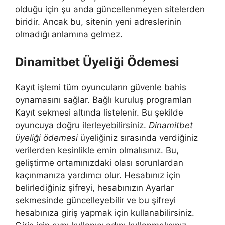
olduğu için şu anda güncellenmeyen sitelerden
biridir. Ancak bu, sitenin yeni adreslerinin
olmadığı anlamına gelmez.
Dinamitbet Üyeliği Ödemesi
Kayıt işlemi tüm oyuncuların güvenle bahis
oynamasını sağlar. Bağlı kuruluş programları
Kayıt sekmesi altında listelenir. Bu şekilde
oyuncuya doğru ilerleyebilirsiniz.
Dinamitbet
üyeliği ödemesi
üyeliğiniz sırasında verdiğiniz
verilerden kesinlikle emin olmalısınız. Bu,
geliştirme ortamınızdaki olası sorunlardan
kaçınmanıza yardımcı olur. Hesabınız için
belirlediğiniz şifreyi, hesabınızın Ayarlar
sekmesinde güncelleyebilir ve bu şifreyi
hesabınıza giriş yapmak için kullanabilirsiniz.