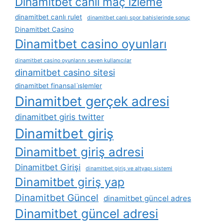
Dinamitbet canlı maç izleme
dinamitbet canlı rulet
dinamitbet canlı spor bahislerinde sonuç
Dinamitbet Casino
Dinamitbet casino oyunları
dinamitbet casino oyunlarını seven kullanıcılar
dinamitbet casino sitesi
dinamitbet finansal i̇şlemler
Dinamitbet gerçek adresi
dinamitbet giris twitter
Dinamitbet giriş
Dinamitbet giriş adresi
Dinamitbet Girişi
dinamitbet giriş ve altyapı sistemi
Dinamitbet giriş yap
Dinamitbet Güncel
dinamitbet güncel adres
Dinamitbet güncel adresi