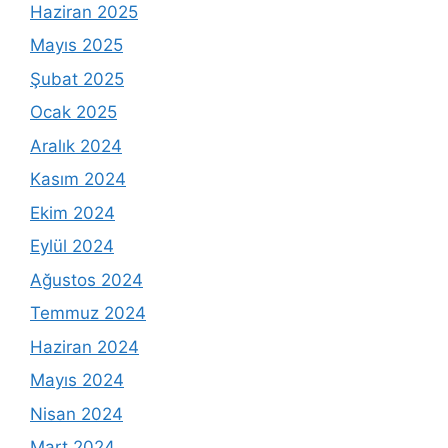
Haziran 2025
Mayıs 2025
Şubat 2025
Ocak 2025
Aralık 2024
Kasım 2024
Ekim 2024
Eylül 2024
Ağustos 2024
Temmuz 2024
Haziran 2024
Mayıs 2024
Nisan 2024
Mart 2024