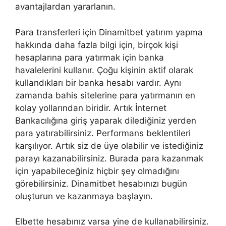
avantajlardan yararlanın.
Para transferleri için Dinamitbet yatırım yapma
hakkında daha fazla bilgi için, birçok kişi
hesaplarına para yatırmak için banka
havalelerini kullanır. Çoğu kişinin aktif olarak
kullandıkları bir banka hesabı vardır. Aynı
zamanda bahis sitelerine para yatırmanın en
kolay yollarından biridir. Artık İnternet
Bankacılığına giriş yaparak dilediğiniz yerden
para yatırabilirsiniz. Performans beklentileri
karşılıyor. Artık siz de üye olabilir ve istediğiniz
parayı kazanabilirsiniz. Burada para kazanmak
için yapabileceğiniz hiçbir şey olmadığını
görebilirsiniz. Dinamitbet hesabınızı bugün
oluşturun ve kazanmaya başlayın.
Elbette hesabınız varsa yine de kullanabilirsiniz.