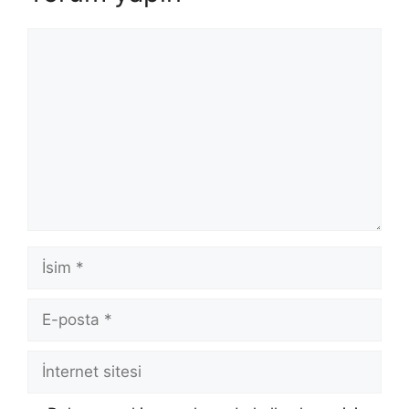
Yorum
İsim
E-
posta
İnternet
sitesi