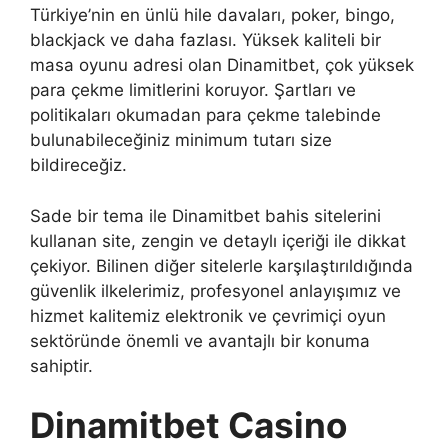
Türkiye’nin en ünlü hile davaları, poker, bingo,
blackjack ve daha fazlası. Yüksek kaliteli bir
masa oyunu adresi olan Dinamitbet, çok yüksek
para çekme limitlerini koruyor. Şartları ve
politikaları okumadan para çekme talebinde
bulunabileceğiniz minimum tutarı size
bildireceğiz.
Sade bir tema ile Dinamitbet bahis sitelerini
kullanan site, zengin ve detaylı içeriği ile dikkat
çekiyor. Bilinen diğer sitelerle karşılaştırıldığında
güvenlik ilkelerimiz, profesyonel anlayışımız ve
hizmet kalitemiz elektronik ve çevrimiçi oyun
sektöründe önemli ve avantajlı bir konuma
sahiptir.
Dinamitbet Casino