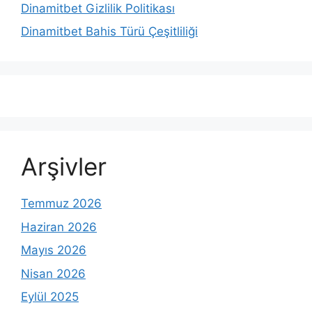
Dinamitbet Gizlilik Politikası
Dinamitbet Bahis Türü Çeşitliliği
Arşivler
Temmuz 2026
Haziran 2026
Mayıs 2026
Nisan 2026
Eylül 2025