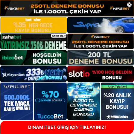
×
DINAMITBET GİRİŞ İÇİN TIKLAYINIZ!