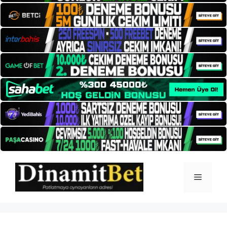
İçeriğe
atla
Menü