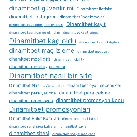
dinamitbet güvenlir mi
Dinamitbet iletişim
dinamitbet instagram
dinamitbet i̇ncelemeleri
Dinamitbet kayıt
dinamitbet i̇nsanların şans oyunları
dinamitbet kayıt i̇çin gerekli olan
dinamitbet kayıt süreci
Dinamitbet kaç oldu
dinamitbet lisans bilgileri
dinamitbet maç izleme
dinamitbet mevduat
dinamitbet mobil giriş
dinamitbet mobil tv
dinamitbet mobil uygulaması
Dinamitbet nasıl bir site
Dinamitbet Nasıl Üye Olunur
dinamitbet oyun seçenekleri
dinamitbet para çekme
dinamitbet para yatirma
dinamitbet promosyon kodu
dinamitbet promosyon
Dinamitbet promosyonları
Dinamitbet Rulet Kuralları
dinamitbet sanal futbol
dinamitbet sanal spor bahisleri
dinamitbet sayısı
dinamitbet sitesi
dinamitbet sosyal medyada