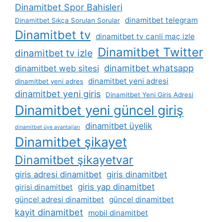
Dinamitbet Spor Bahisleri
dinamitbet telegram
Dinamitbet Sıkça Sorulan Sorular
Dinamitbet tv
dinamitbet tv canli maç izle
Dinamitbet Twitter
dinamitbet tv izle
dinamitbet whatsapp
dinamitbet web sitesi
dinamitbet yeni adresi
dinamitbet yeni adres
dinamitbet yeni giris
Dinamitbet Yeni Giriş Adresi
Dinamitbet yeni güncel giriş
dinamitbet üyelik
dinamitbet üye avantajları
Dinamitbet şikayet
Dinamitbet şikayetvar
giris adresi dinamitbet
giris dinamitbet
giris yap dinamitbet
girisi dinamitbet
güncel adresi dinamitbet
güncel dinamitbet
kayit dinamitbet
mobil dinamitbet