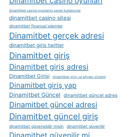
Dinamitbet casino oyunları
dinamitbet casino oyunlarını seven kullanıcılar
dinamitbet casino sitesi
dinamitbet finansal i̇şlemler
Dinamitbet gerçek adresi
dinamitbet giris twitter
Dinamitbet giriş
Dinamitbet giriş adresi
Dinamitbet Girişi
dinamitbet giriş ve altyapı sistemi
Dinamitbet giriş yap
Dinamitbet Güncel
dinamitbet güncel adres
Dinamitbet güncel adresi
Dinamitbet güncel giriş
dinamitbet güvenebilir misin
dinamitbet güvenilir
Dinamitbet güvenilir mi