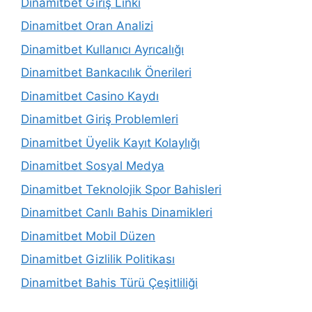
Dinamitbet Giriş Linki
Dinamitbet Oran Analizi
Dinamitbet Kullanıcı Ayrıcalığı
Dinamitbet Bankacılık Önerileri
Dinamitbet Casino Kaydı
Dinamitbet Giriş Problemleri
Dinamitbet Üyelik Kayıt Kolaylığı
Dinamitbet Sosyal Medya
Dinamitbet Teknolojik Spor Bahisleri
Dinamitbet Canlı Bahis Dinamikleri
Dinamitbet Mobil Düzen
Dinamitbet Gizlilik Politikası
Dinamitbet Bahis Türü Çeşitliliği