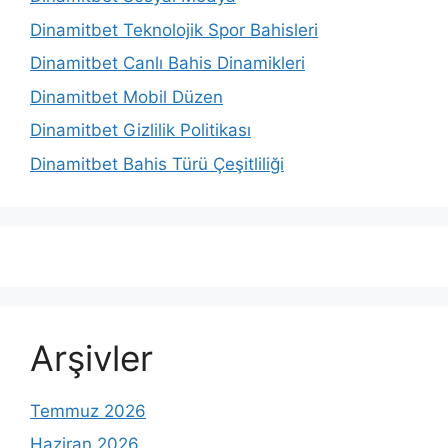
Dinamitbet Teknolojik Spor Bahisleri
Dinamitbet Canlı Bahis Dinamikleri
Dinamitbet Mobil Düzen
Dinamitbet Gizlilik Politikası
Dinamitbet Bahis Türü Çeşitliliği
Arşivler
Temmuz 2026
Haziran 2026