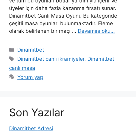
ve tüm bu oyunları botlar yardımıyla içerir ve
üyeler için daha fazla kazanma fırsatı sunar.
Dinamitbet Canlı Masa Oyunu Bu kategoride
çeşitli masa oyunları bulunmaktadır. Eleme
olarak belirlenen bir maçı …
Devamını oku…
Kategoriler
Dinamitbet
Etiketler
Dinamitbet canlı ikramiyeler
,
Dinamitbet
canlı masa
Yorum yap
Son Yazılar
Dinamitbet Adresi