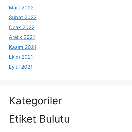
Mart 2022
Şubat 2022
Ocak 2022
Aralık 2021
Kasım 2021
Ekim 2021
Eylül 2021
Kategoriler
Etiket Bulutu