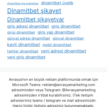
dinamitbet üyelik
dinamitbet üye avantajları
Dinamitbet şikayet
Dinamitbet şikayetvar
giris adresi dinamitbet
giris dinamitbet
giris yap dinamitbet
girisi dinamitbet
güncel adresi dinamitbet
güncel dinamitbet
kayit dinamitbet
mobil dinamitbet
yeni adresi dinamitbet
twitter dinamitbet
yeni giris dinamitbet
Avrasya'nın en büyük reklam platformunda olmak için
Microsoft Teams:
reklam@avrasyamarketing.com
adresimizden veya Telegram: @Avrasyamarketing
adresimizden irtibat kurabilirsiniz. (Tek iletişim
adreslerimiz teams / telegram ve mail adresimizdir.
Harici hiçbir iletişim adresimiz bulunmamaktadır.