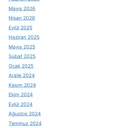
Mayıs 2026
Nisan 2026
Eylül 2025
Haziran 2025
Mayıs 2025
Şubat 2025
Ocak 2025
Aralık 2024
Kasım 2024
Ekim 2024
Eylül 2024
Ağustos 2024
Temmuz 2024