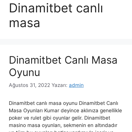
Dinamitbet canlı
masa
Dinamitbet Canlı Masa
Oyunu
Ağustos 31, 2022
Yazarı:
admin
Dinamitbet canlı masa oyunu Dinamitbet Canlı
Masa Oyunları Kumar deyince aklınıza genellikle
poker ve rulet gibi oyunlar gelir. Dinamitbet
masino masa oyunları, sekmenin en altındadır