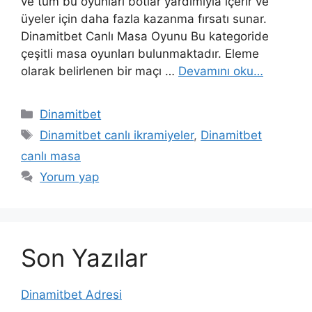
ve tüm bu oyunları botlar yardımıyla içerir ve
üyeler için daha fazla kazanma fırsatı sunar.
Dinamitbet Canlı Masa Oyunu Bu kategoride
çeşitli masa oyunları bulunmaktadır. Eleme
olarak belirlenen bir maçı …
Devamını oku…
Kategoriler
Dinamitbet
Etiketler
Dinamitbet canlı ikramiyeler
,
Dinamitbet
canlı masa
Yorum yap
Son Yazılar
Dinamitbet Adresi