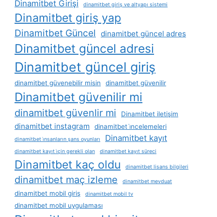
Dinamitbet Girişi
dinamitbet giriş ve altyapı sistemi
Dinamitbet giriş yap
Dinamitbet Güncel
dinamitbet güncel adres
Dinamitbet güncel adresi
Dinamitbet güncel giriş
dinamitbet güvenebilir misin
dinamitbet güvenilir
Dinamitbet güvenilir mi
dinamitbet güvenlir mi
Dinamitbet iletişim
dinamitbet instagram
dinamitbet i̇ncelemeleri
Dinamitbet kayıt
dinamitbet i̇nsanların şans oyunları
dinamitbet kayıt i̇çin gerekli olan
dinamitbet kayıt süreci
Dinamitbet kaç oldu
dinamitbet lisans bilgileri
dinamitbet maç izleme
dinamitbet mevduat
dinamitbet mobil giriş
dinamitbet mobil tv
dinamitbet mobil uygulaması