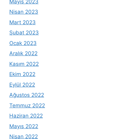
Mayıs 2023
Nisan 2023
Mart 2023
Şubat 2023
Ocak 2023
Aralık 2022
Kasım 2022
Ekim 2022
Eylül 2022
Ağustos 2022
Temmuz 2022
Haziran 2022
Mayıs 2022
Nisan 2022