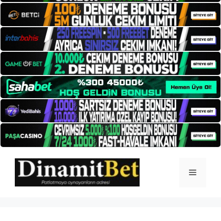
İçeriğe
atla
Menü