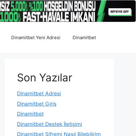
Dinamitbet Yeni Adresi
Dinamitbet
Son Yazılar
Dinamitbet Adresi
Dinamitbet Giriş
Dinamitbet
Dinamitbet Destek İletişimi
Dinamitbet Şifremi Nasıl Bilebilirim