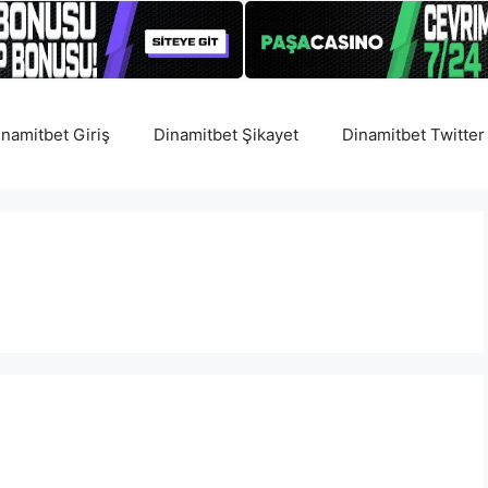
inamitbet Giriş
Dinamitbet Şikayet
Dinamitbet Twitter