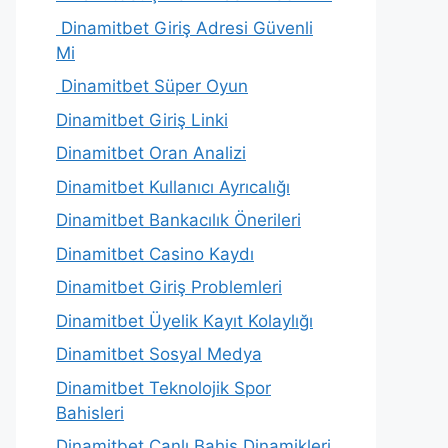
Dinamitbet Giriş Adresi Güvenli
Mi
Dinamitbet Süper Oyun
Dinamitbet Giriş Linki
Dinamitbet Oran Analizi
Dinamitbet Kullanıcı Ayrıcalığı
Dinamitbet Bankacılık Önerileri
Dinamitbet Casino Kaydı
Dinamitbet Giriş Problemleri
Dinamitbet Üyelik Kayıt Kolaylığı
Dinamitbet Sosyal Medya
Dinamitbet Teknolojik Spor
Bahisleri
Dinamitbet Canlı Bahis Dinamikleri